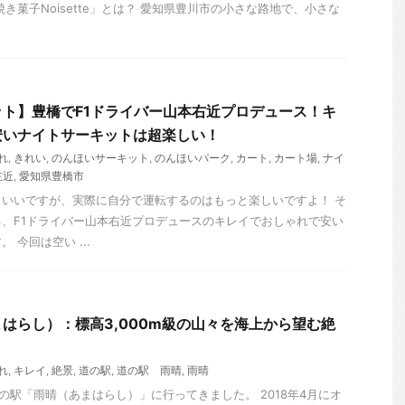
き菓子Noisette」とは？ 愛知県豊川市の小さな路地で、小さな
ト】豊橋でF1ドライバー山本右近プロデュース！キ
安いナイトサーキットは超楽しい！
れ
,
きれい
,
のんほいサーキット
,
のんほいパーク
,
カート
,
カート場
,
ナイ
左近
,
愛知県豊橋市
いいですが、実際に自分で運転するのはもっと楽しいですよ！ そ
、F1ドライバー山本右近プロデュースのキレイでおしゃれで安い
 今回は空い ...
はらし）：標高3,000m級の山々を海上から望む絶
れ
,
キレイ
,
絶景
,
道の駅
,
道の駅 雨晴
,
雨晴
道の駅「雨晴（あまはらし）」に行ってきました。 2018年4月にオ