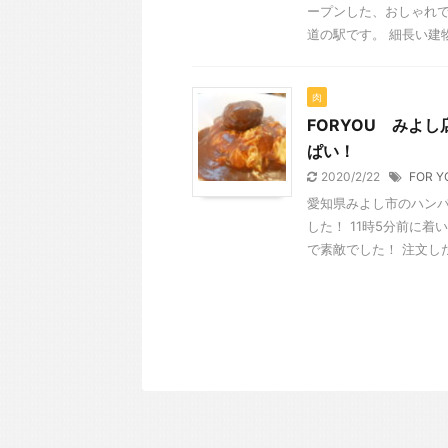
ープンした、おしゃれ
道の駅です。 細長い建物に
肉
FORYOU みよ
ぱい！
2020/2/22
FOR Y
愛知県みよし市のハンバ
した！ 11時5分前に
で素敵でした！ 注文したも