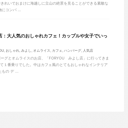
できれいでおまけに海越しに立山の絶景を見ることができる素敵な
コンパ ...
し店：大人気のおしゃれカフェ！カップルや女子でいっ
OU
,
おしゃれ
,
みよし
,
オムライス
,
カフェ
,
ハンバーグ
,
人気店
ーグとオムライスのお店、「FORYOU みよし店」に行ってきま
着いて１番乗りでした。中はカフェ風のとてもおしゃれなインテリア
の デ ...