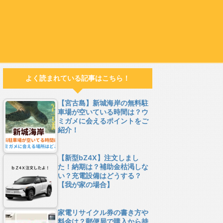
よく読まれている記事はこちら！
【宮古島】新城海岸の無料駐
車場が空いている時間は？ウ
ミガメに会えるポイントをご
紹介！
【新型bZ4X】注文しまし
た！納期は？補助金枯渇しな
い？充電設備はどうする？
【我が家の場合】
家電リサイクル券の書き方や
料金は？郵便局で購入から持