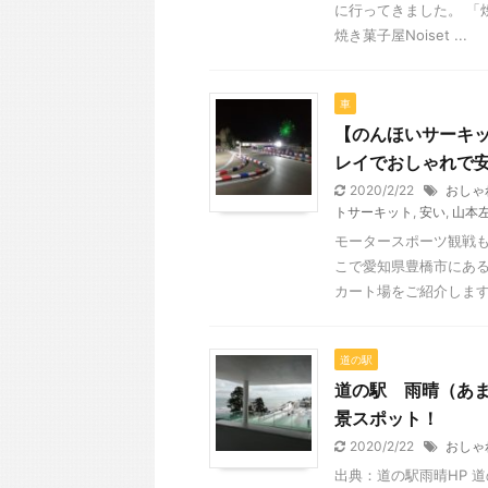
に行ってきました。 「焼
焼き菓子屋Noiset ...
車
【のんほいサーキッ
レイでおしゃれで
2020/2/22
おしゃ
トサーキット
,
安い
,
山本
モータースポーツ観戦も
こで愛知県豊橋市にある
カート場をご紹介します。
道の駅
道の駅 雨晴（あま
景スポット！
2020/2/22
おしゃ
出典：道の駅雨晴HP 