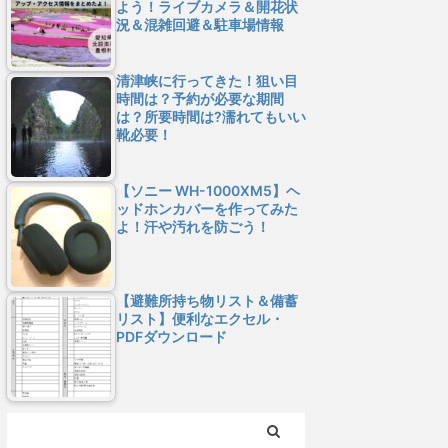
よう！ライブカメラ＆開花状
況＆混雑回避＆駐車場情報
清津峡に行ってきた！狙い目
時間は？予約が必要な期間
は？所要時間は?濡れてもいい
靴必要！
【ソニー WH-1000XM5】ヘ
ッドホンカバーを作ってみた
よ！汗や汚れを防ごう！
【避難所持ち物リスト＆備蓄
リスト】便利なエクセル・
PDFダウンロード