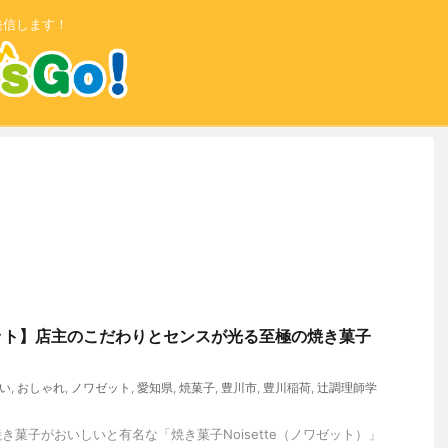
発信します！
ット】店主のこだわりとセンスが光る至極の焼き菓子
い
,
おしゃれ
,
ノワゼット
,
愛知県
,
焼菓子
,
豊川市
,
豊川稲荷
,
辻調理師学
き菓子がおいしいと有名な「焼き菓子Noisette（ノワゼット）」