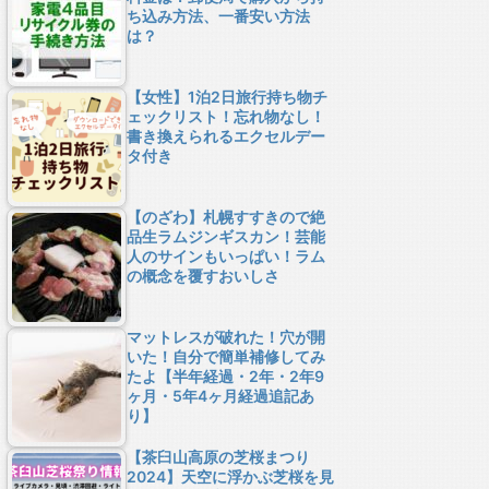
ち込み方法、一番安い方法
は？
【女性】1泊2日旅行持ち物チ
ェックリスト！忘れ物なし！
書き換えられるエクセルデー
タ付き
【のざわ】札幌すすきので絶
品生ラムジンギスカン！芸能
人のサインもいっぱい！ラム
の概念を覆すおいしさ
マットレスが破れた！穴が開
いた！自分で簡単補修してみ
たよ【半年経過・2年・2年9
ヶ月・5年4ヶ月経過追記あ
り】
【茶臼山高原の芝桜まつり
2024】天空に浮かぶ芝桜を見