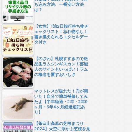
ち込み方法、一番安い方法
は？
【女性】1泊2日旅行持ち物チ
ェックリスト！忘れ物なし！
書き換えられるエクセルデー
タ付き
【のざわ】札幌すすきので絶
品生ラムジンギスカン！芸能
人のサインもいっぱい！ラム
の概念を覆すおいしさ
マットレスが破れた！穴が開
いた！自分で簡単補修してみ
たよ【半年経過・2年・2年9
ヶ月・5年4ヶ月経過追記あ
り】
【茶臼山高原の芝桜まつり
2024】天空に浮かぶ芝桜を見