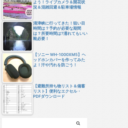
よう！ライブカメラ＆開花状
況＆混雑回避＆駐車場情報
清津峡に行ってきた！狙い目
時間は？予約が必要な期間
は？所要時間は?濡れてもいい
靴必要！
【ソニー WH-1000XM5】ヘ
ッドホンカバーを作ってみた
よ！汗や汚れを防ごう！
【避難所持ち物リスト＆備蓄
リスト】便利なエクセル・
PDFダウンロード