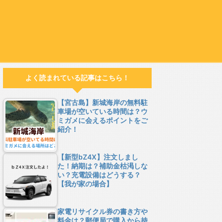
よく読まれている記事はこちら！
【宮古島】新城海岸の無料駐
車場が空いている時間は？ウ
ミガメに会えるポイントをご
紹介！
【新型bZ4X】注文しまし
た！納期は？補助金枯渇しな
い？充電設備はどうする？
【我が家の場合】
家電リサイクル券の書き方や
料金は？郵便局で購入から持