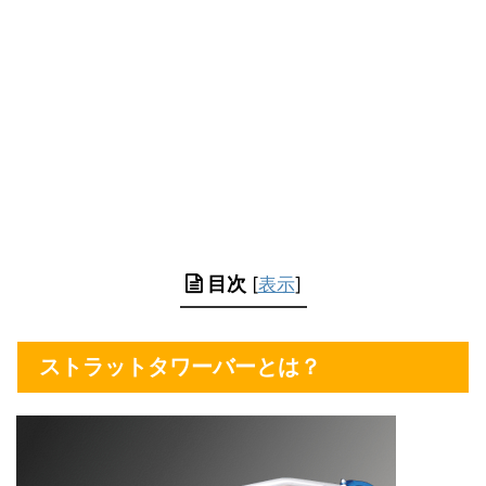
目次
[
表示
]
ストラットタワーバーとは？