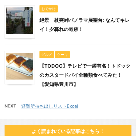
おでかけ
絶景 杖突峠パノラマ展望台: なんてキレ
イ！夕暮れの奇跡！
グルメ
ケーキ
【TODOC】テレビで一躍有名！トドック
のカスタードパイ全種類食べてみた！
【愛知県豊川市】
NEXT
避難所持ち出しリストExcel
よく読まれている記事はこちら！