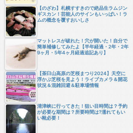
【のざわ】札幌すすきので絶品生ラムジン
ギスカン！芸能人のサインもいっぱい！ラ
ムの概念を覆すおいしさ
マットレスが破れた！穴が開いた！自分で
簡単補修してみたよ【半年経過・2年・2年
9ヶ月・5年4ヶ月経過追記あり】
【茶臼山高原の芝桜まつり2024】天空に
浮かぶ芝桜を見よう！ライブカメラ＆開花
状況＆混雑回避＆駐車場情報
清津峡に行ってきた！狙い目時間は？予約
が必要な期間は？所要時間は?濡れてもい
い靴必要！