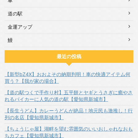
車
道の駅
金運アップ
鰻
最近の投稿
【新型bZ4X】おおよその納期判明！車の快適アイテム何
買う？【我が家の場合】
【道の駅つくで手作り村】五平餅とヤギとうさぎに癒やさ
れるバイカーに人気の道の駅【愛知県新城市】
【長生うどん】カレーうどんが絶品！地元民も激推し！行
列の名店【愛知県新城市】
【ちょうじゃ屋】湖畔を望む雰囲気のいいおしゃれなおも
ちカフェ【愛知県新城市】