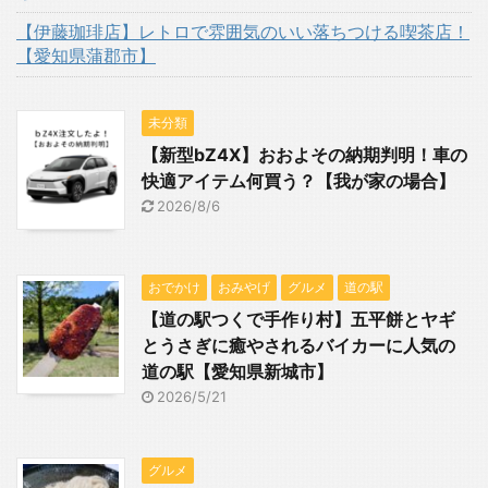
【伊藤珈琲店】レトロで雰囲気のいい落ちつける喫茶店！
【愛知県蒲郡市】
未分類
【新型bZ4X】おおよその納期判明！車の
快適アイテム何買う？【我が家の場合】
2026/8/6
おでかけ
おみやげ
グルメ
道の駅
【道の駅つくで手作り村】五平餅とヤギ
とうさぎに癒やされるバイカーに人気の
道の駅【愛知県新城市】
2026/5/21
グルメ