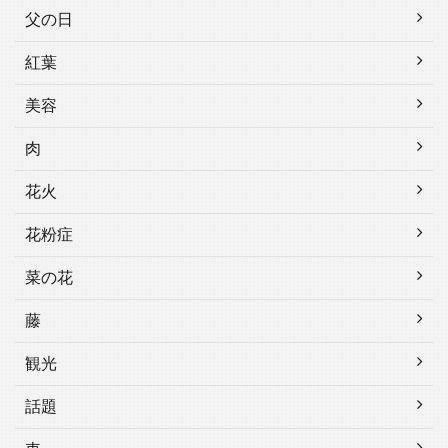
父の日
紅葉
美容
肉
花火
花粉症
菜の花
藤
観光
話題