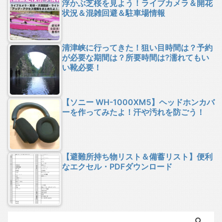
浮かぶ芝桜を見よう！ライブカメラ＆開花
状況＆混雑回避＆駐車場情報
清津峡に行ってきた！狙い目時間は？予約
が必要な期間は？所要時間は?濡れてもい
い靴必要！
【ソニー WH-1000XM5】ヘッドホンカバ
ーを作ってみたよ！汗や汚れを防ごう！
【避難所持ち物リスト＆備蓄リスト】便利
なエクセル・PDFダウンロード