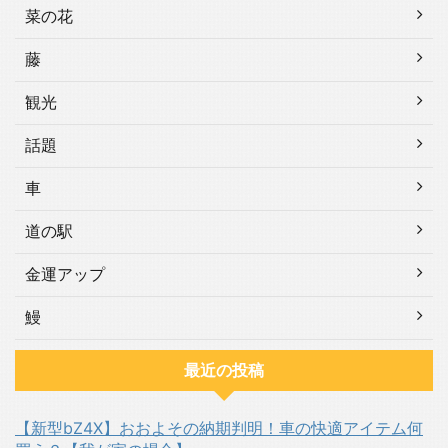
菜の花
藤
観光
話題
車
道の駅
金運アップ
鰻
最近の投稿
【新型bZ4X】おおよその納期判明！車の快適アイテム何