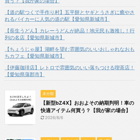
買う？【我が家の場合】
【道の駅つくで手作り村】五平餅とヤギとうさぎに癒やさ
れるバイカーに人気の道の駅【愛知県新城市】
【長生うどん】カレーうどんが絶品！地元民も激推し！行
列の名店【愛知県新城市】
【ちょうじゃ屋】湖畔を望む雰囲気のいいおしゃれなおも
ちカフェ【愛知県新城市】
【伊藤珈琲店】レトロで雰囲気のいい落ちつける喫茶店！
【愛知県蒲郡市】
未分類
【新型bZ4X】おおよその納期判明！車の
快適アイテム何買う？【我が家の場合】
2026/8/6