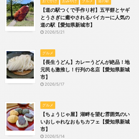
おでかけ
おみやげ
グルメ
道の駅
【道の駅つくで手作り村】五平餅とヤギ
とうさぎに癒やされるバイカーに人気の
道の駅【愛知県新城市】
2026/5/21
グルメ
【長生うどん】カレーうどんが絶品！地
元民も激推し！行列の名店【愛知県新城
市】
2026/5/17
グルメ
【ちょうじゃ屋】湖畔を望む雰囲気のい
いおしゃれなおもちカフェ【愛知県新城
市】
2026/5/14