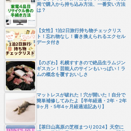
局で購入から持ち込み方法、一番安い方法
は？
【女性】1泊2日旅行持ち物チェックリス
ト！忘れ物なし！書き換えられるエクセル
データ付き
【のざわ】札幌すすきので絶品生ラムジン
ギスカン！芸能人のサインもいっぱい！ラ
ムの概念を覆すおいしさ
マットレスが破れた！穴が開いた！自分で
簡単補修してみたよ【半年経過・2年・2年
9ヶ月・5年4ヶ月経過追記あり】
【茶臼山高原の芝桜まつり2024】天空に