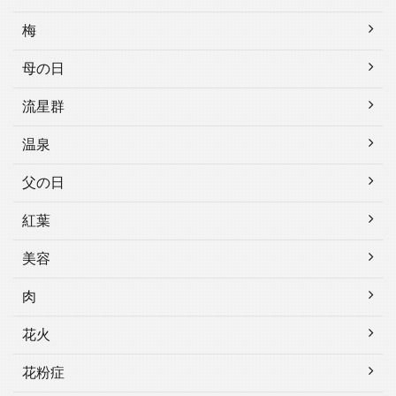
梅
母の日
流星群
温泉
父の日
紅葉
美容
肉
花火
花粉症