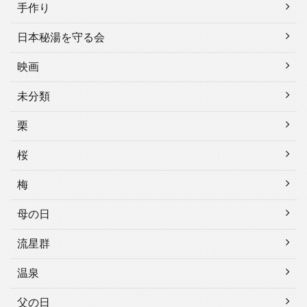
手作り
日本秘湯を守る会
映画
未分類
栗
桜
梅
母の日
流星群
温泉
父の日