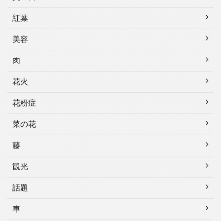
紅葉
美容
肉
花火
花粉症
菜の花
藤
観光
話題
車