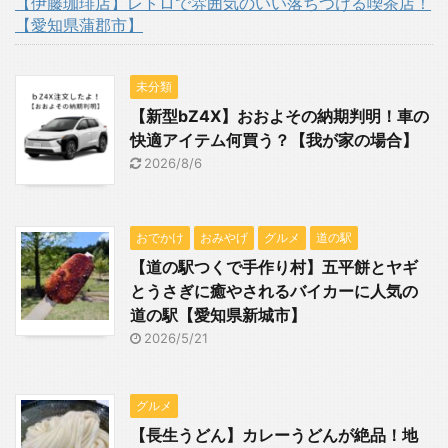
【伊藤珈琲店】レトロで雰囲気のいい落ちつける喫茶店！
【愛知県蒲郡市】
未分類
【新型bZ4X】おおよその納期判明！車の
快適アイテム何買う？【我が家の場合】
2026/8/6
おでかけ
おみやげ
グルメ
道の駅
【道の駅つくで手作り村】五平餅とヤギ
とうさぎに癒やされるバイカーに人気の
道の駅【愛知県新城市】
2026/5/21
グルメ
【長生うどん】カレーうどんが絶品！地