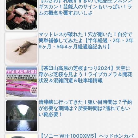
【のざわ】札幌すすきので絶品生ラムジン
ギスカン！芸能人のサインもいっぱい！ラ
ムの概念を覆すおいしさ
マットレスが破れた！穴が開いた！自分で
簡単補修してみたよ【半年経過・2年・2年
9ヶ月・5年4ヶ月経過追記あり】
【茶臼山高原の芝桜まつり2024】天空に
浮かぶ芝桜を見よう！ライブカメラ＆開花
状況＆混雑回避＆駐車場情報
清津峡に行ってきた！狙い目時間は？予約
が必要な期間は？所要時間は?濡れてもい
い靴必要！
【ソニー WH-1000XM5】ヘッドホンカバ