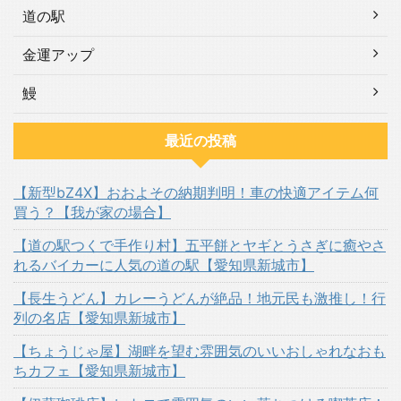
道の駅
金運アップ
鰻
最近の投稿
【新型bZ4X】おおよその納期判明！車の快適アイテム何
買う？【我が家の場合】
【道の駅つくで手作り村】五平餅とヤギとうさぎに癒やさ
れるバイカーに人気の道の駅【愛知県新城市】
【長生うどん】カレーうどんが絶品！地元民も激推し！行
列の名店【愛知県新城市】
【ちょうじゃ屋】湖畔を望む雰囲気のいいおしゃれなおも
ちカフェ【愛知県新城市】