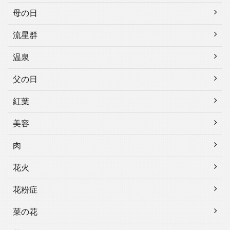
母の日
流星群
温泉
父の日
紅葉
美容
肉
花火
花粉症
菜の花