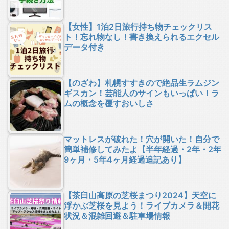
【女性】1泊2日旅行持ち物チェックリス
ト！忘れ物なし！書き換えられるエクセル
データ付き
【のざわ】札幌すすきので絶品生ラムジン
ギスカン！芸能人のサインもいっぱい！ラ
ムの概念を覆すおいしさ
マットレスが破れた！穴が開いた！自分で
簡単補修してみたよ【半年経過・2年・2年
9ヶ月・5年4ヶ月経過追記あり】
【茶臼山高原の芝桜まつり2024】天空に
浮かぶ芝桜を見よう！ライブカメラ＆開花
状況＆混雑回避＆駐車場情報