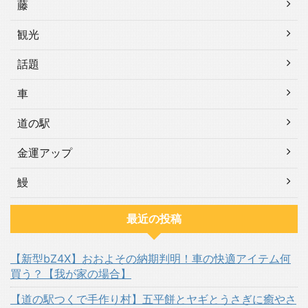
藤
観光
話題
車
道の駅
金運アップ
鰻
最近の投稿
【新型bZ4X】おおよその納期判明！車の快適アイテム何
買う？【我が家の場合】
【道の駅つくで手作り村】五平餅とヤギとうさぎに癒やさ