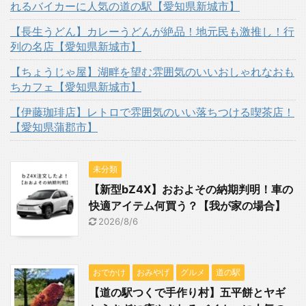
れるバイカーに人気の道の駅【愛知県新城市】
【長生うどん】カレーうどんが絶品！地元民も激推し！行
列の名店【愛知県新城市】
【ちょうじゃ屋】湖畔を望む雰囲気のいいおしゃれなおも
ちカフェ【愛知県新城市】
【伊藤珈琲店】レトロで雰囲気のいい落ちつける喫茶店！
【愛知県蒲郡市】
未分類
【新型bZ4X】おおよその納期判明！車の
快適アイテム何買う？【我が家の場合】
2026/8/6
おでかけ
おみやげ
グルメ
道の駅
【道の駅つくで手作り村】五平餅とヤギ