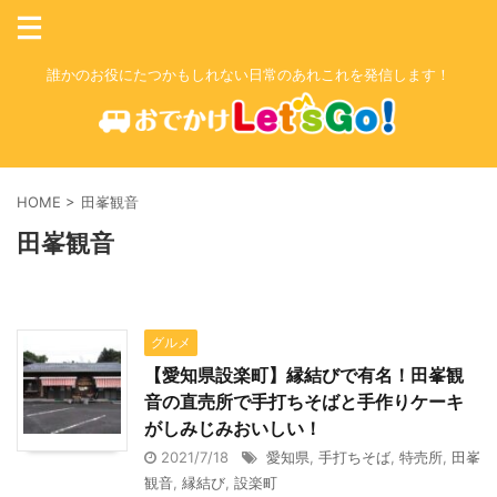
誰かのお役にたつかもしれない日常のあれこれを発信します！
HOME
>
田峯観音
田峯観音
グルメ
【愛知県設楽町】縁結びで有名！田峯観
音の直売所で手打ちそばと手作りケーキ
がしみじみおいしい！
2021/7/18
愛知県
,
手打ちそば
,
特売所
,
田峯
観音
,
縁結び
,
設楽町