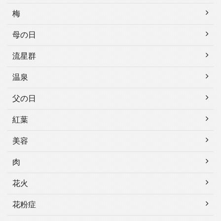
梅
母の日
流星群
温泉
父の日
紅葉
美容
肉
花火
花粉症