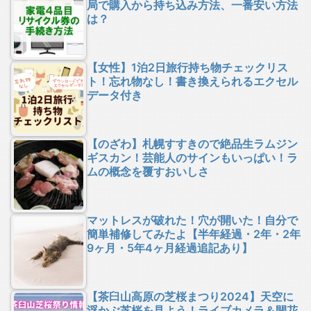
局で購入から持ち込み方法、一番安い方法
は？
【女性】1泊2日旅行持ち物チェックリス
ト！忘れ物なし！書き換えられるエクセル
データ付き
【のざわ】札幌すすきので絶品生ラムジン
ギスカン！芸能人のサインもいっぱい！ラ
ムの概念を覆すおいしさ
マットレスが破れた！穴が開いた！自分で
簡単補修してみたよ【半年経過・2年・2年
9ヶ月・5年4ヶ月経過追記あり】
【茶臼山高原の芝桜まつり2024】天空に
浮かぶ芝桜を見よう！ライブカメラ＆開花