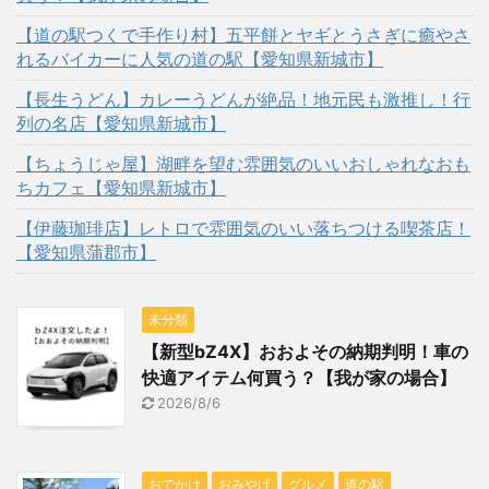
【道の駅つくで手作り村】五平餅とヤギとうさぎに癒やさ
れるバイカーに人気の道の駅【愛知県新城市】
【長生うどん】カレーうどんが絶品！地元民も激推し！行
列の名店【愛知県新城市】
【ちょうじゃ屋】湖畔を望む雰囲気のいいおしゃれなおも
ちカフェ【愛知県新城市】
【伊藤珈琲店】レトロで雰囲気のいい落ちつける喫茶店！
【愛知県蒲郡市】
未分類
【新型bZ4X】おおよその納期判明！車の
快適アイテム何買う？【我が家の場合】
2026/8/6
おでかけ
おみやげ
グルメ
道の駅