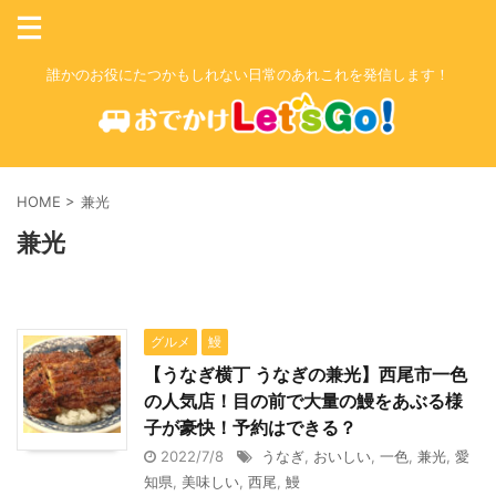
誰かのお役にたつかもしれない日常のあれこれを発信します！
HOME
>
兼光
兼光
グルメ
鰻
【うなぎ横丁 うなぎの兼光】西尾市一色
の人気店！目の前で大量の鰻をあぶる様
子が豪快！予約はできる？
2022/7/8
うなぎ
,
おいしい
,
一色
,
兼光
,
愛
知県
,
美味しい
,
西尾
,
鰻