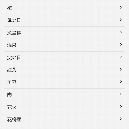
梅
母の日
流星群
温泉
父の日
紅葉
美容
肉
花火
花粉症