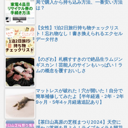
局で購入から持ち込み方法、一番安い方法
は？
【女性】1泊2日旅行持ち物チェックリス
ト！忘れ物なし！書き換えられるエクセル
データ付き
【のざわ】札幌すすきので絶品生ラムジン
ギスカン！芸能人のサインもいっぱい！ラ
ムの概念を覆すおいしさ
マットレスが破れた！穴が開いた！自分で
簡単補修してみたよ【半年経過・2年・2年
9ヶ月・5年4ヶ月経過追記あり】
【茶臼山高原の芝桜まつり2024】天空に
浮かぶ芝桜を見よう！ライブカメラ＆開花