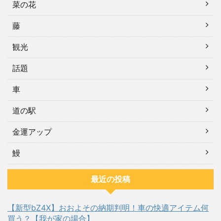
菜の花
藤
観光
話題
車
道の駅
金運アップ
鰻
最近の投稿
【新型bZ4X】おおよその納期判明！車の快適アイテム何
買う？【我が家の場合】