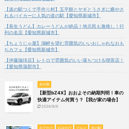
【道の駅つくで手作り村】五平餅とヤギとうさぎに癒やさ
れるバイカーに人気の道の駅【愛知県新城市】
【長生うどん】カレーうどんが絶品！地元民も激推し！行
列の名店【愛知県新城市】
【ちょうじゃ屋】湖畔を望む雰囲気のいいおしゃれなおも
ちカフェ【愛知県新城市】
【伊藤珈琲店】レトロで雰囲気のいい落ちつける喫茶店！
【愛知県蒲郡市】
未分類
【新型bZ4X】おおよその納期判明！車の
快適アイテム何買う？【我が家の場合】
2026/8/6
おでかけ
おみやげ
グルメ
道の駅