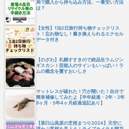
局で購入から持ち込み方法、一番安い方法
は？
【女性】1泊2日旅行持ち物チェックリス
ト！忘れ物なし！書き換えられるエクセル
データ付き
【のざわ】札幌すすきので絶品生ラムジン
ギスカン！芸能人のサインもいっぱい！ラ
ムの概念を覆すおいしさ
マットレスが破れた！穴が開いた！自分で
簡単補修してみたよ【半年経過・2年・2年
9ヶ月・5年4ヶ月経過追記あり】
【茶臼山高原の芝桜まつり2024】天空に
浮かぶ芝桜を見よう！ライブカメラ＆開花