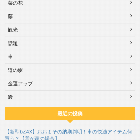
菜の花
藤
観光
話題
車
道の駅
金運アップ
鰻
最近の投稿
【新型bZ4X】おおよその納期判明！車の快適アイテム何
買う？【我が家の場合】