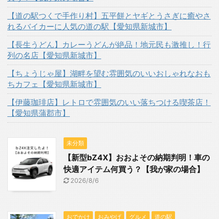
【道の駅つくで手作り村】五平餅とヤギとうさぎに癒やさ
れるバイカーに人気の道の駅【愛知県新城市】
【長生うどん】カレーうどんが絶品！地元民も激推し！行
列の名店【愛知県新城市】
【ちょうじゃ屋】湖畔を望む雰囲気のいいおしゃれなおも
ちカフェ【愛知県新城市】
【伊藤珈琲店】レトロで雰囲気のいい落ちつける喫茶店！
【愛知県蒲郡市】
未分類
【新型bZ4X】おおよその納期判明！車の
快適アイテム何買う？【我が家の場合】
2026/8/6
おでかけ
おみやげ
グルメ
道の駅