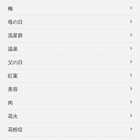
梅
母の日
流星群
温泉
父の日
紅葉
美容
肉
花火
花粉症