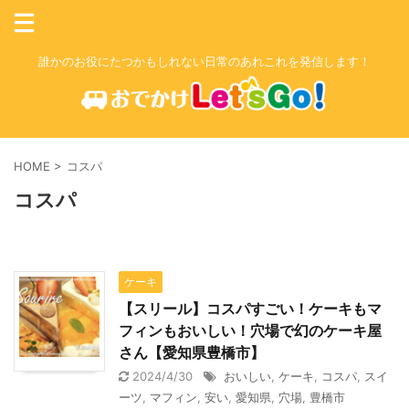
誰かのお役にたつかもしれない日常のあれこれを発信します！
HOME
>
コスパ
コスパ
ケーキ
【スリール】コスパすごい！ケーキもマ
フィンもおいしい！穴場で幻のケーキ屋
さん【愛知県豊橋市】
2024/4/30
おいしい
,
ケーキ
,
コスパ
,
スイ
ーツ
,
マフィン
,
安い
,
愛知県
,
穴場
,
豊橋市