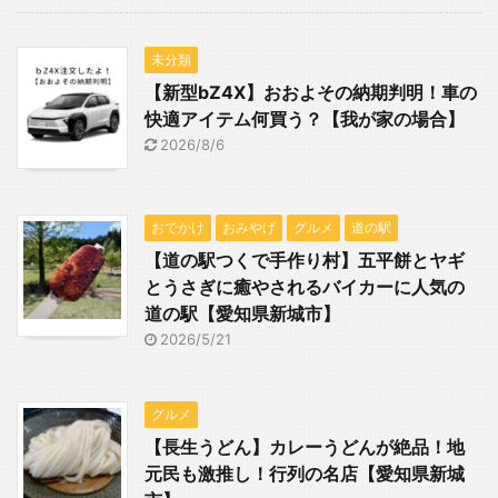
未分類
【新型bZ4X】おおよその納期判明！車の
快適アイテム何買う？【我が家の場合】
2026/8/6
おでかけ
おみやげ
グルメ
道の駅
【道の駅つくで手作り村】五平餅とヤギ
とうさぎに癒やされるバイカーに人気の
道の駅【愛知県新城市】
2026/5/21
グルメ
【長生うどん】カレーうどんが絶品！地
元民も激推し！行列の名店【愛知県新城