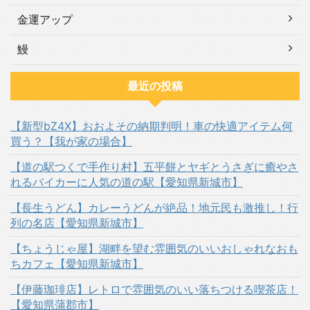
金運アップ
鰻
最近の投稿
【新型bZ4X】おおよその納期判明！車の快適アイテム何
買う？【我が家の場合】
【道の駅つくで手作り村】五平餅とヤギとうさぎに癒やさ
れるバイカーに人気の道の駅【愛知県新城市】
【長生うどん】カレーうどんが絶品！地元民も激推し！行
列の名店【愛知県新城市】
【ちょうじゃ屋】湖畔を望む雰囲気のいいおしゃれなおも
ちカフェ【愛知県新城市】
【伊藤珈琲店】レトロで雰囲気のいい落ちつける喫茶店！
【愛知県蒲郡市】