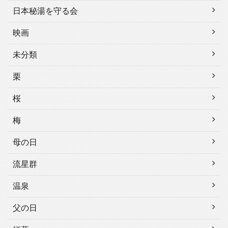
日本秘湯を守る会
映画
未分類
栗
桜
梅
母の日
流星群
温泉
父の日