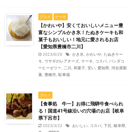
グルメ
ケーキ
【かわいや】安くておいしいメニュー豊
富なシンプルかき氷！たぬきケーキも和
菓子もおいしい！地元に愛されるお店
【愛知県豊橋市二川】
2023/6/29
かき氷
,
かわいや
,
たぬきケー
キ
,
ウサギのレアチーズ
,
ケーキ
,
コスパ
,
パンダコ
ーヒーゼリー
,
二川
,
和菓子
,
安い
,
愛知県
,
河合屋製
菓
,
豊橋市
,
駐車場
グルメ
【食事処 牛一】お得に飛騨牛食べられ
る！国道41号線沿いの穴場のお店【岐阜
県下呂市】
2023/3/22
おいしい
,
コスパ
,
下呂
,
岐阜県
,