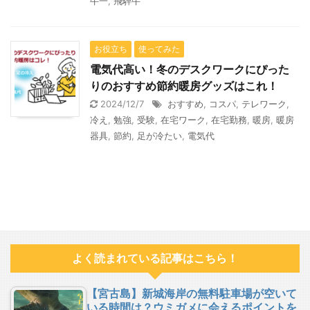
牛一
,
飛騨牛
お役立ち
使ってみた
電気代高い！冬のデスクワークにぴった
りのおすすめ節約暖房グッズはこれ！
2024/12/7
おすすめ
,
コスパ
,
テレワーク
,
冷え
,
勉強
,
受験
,
在宅ワーク
,
在宅勤務
,
暖房
,
暖房
器具
,
節約
,
足が冷たい
,
電気代
よく読まれている記事はこちら！
【宮古島】新城海岸の無料駐車場が空いて
いる時間は？ウミガメに会えるポイントを