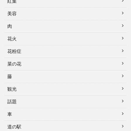
紅葉
美容
肉
花火
花粉症
菜の花
藤
観光
話題
車
道の駅