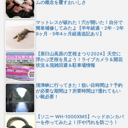
ムの概念を覆すおいしさ
マットレスが破れた！穴が開いた！自分で
簡単補修してみたよ【半年経過・2年・2年
9ヶ月・5年4ヶ月経過追記あり】
【茶臼山高原の芝桜まつり2024】天空に
浮かぶ芝桜を見よう！ライブカメラ＆開花
状況＆混雑回避＆駐車場情報
清津峡に行ってきた！狙い目時間は？予約
が必要な期間は？所要時間は?濡れてもい
い靴必要！
【ソニー WH-1000XM5】ヘッドホンカバ
ーを作ってみたよ！汗や汚れを防ごう！