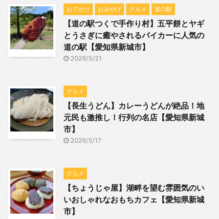
おでかけ
おみやげ
グルメ
道の駅
【道の駅つくで手作り村】五平餅とヤギ
とうさぎに癒やされるバイカーに人気の
道の駅【愛知県新城市】
2026/5/21
グルメ
【長生うどん】カレーうどんが絶品！地
元民も激推し！行列の名店【愛知県新城
市】
2026/5/17
グルメ
【ちょうじゃ屋】湖畔を望む雰囲気のい
いおしゃれなおもちカフェ【愛知県新城
市】