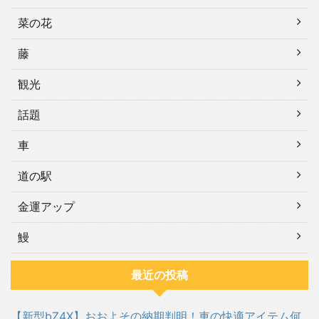
菜の花
藤
観光
話題
車
道の駅
金運アップ
鰻
最近の投稿
【新型bZ4X】おおよその納期判明！車の快適アイテム何