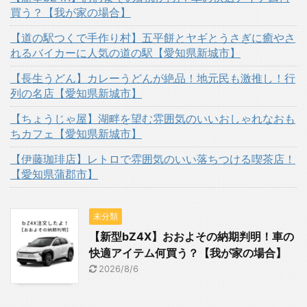
買う？【我が家の場合】
【道の駅つくで手作り村】五平餅とヤギとうさぎに癒やさ
れるバイカーに人気の道の駅【愛知県新城市】
【長生うどん】カレーうどんが絶品！地元民も激推し！行
列の名店【愛知県新城市】
【ちょうじゃ屋】湖畔を望む雰囲気のいいおしゃれなおも
ちカフェ【愛知県新城市】
【伊藤珈琲店】レトロで雰囲気のいい落ちつける喫茶店！
【愛知県蒲郡市】
未分類
【新型bZ4X】おおよその納期判明！車の
快適アイテム何買う？【我が家の場合】
2026/8/6