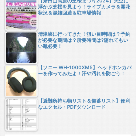
【茶臼山高原の芝桜まつり2024】天空に
浮かぶ芝桜を見よう！ライブカメラ＆開花
状況＆混雑回避＆駐車場情報
清津峡に行ってきた！狙い目時間は？予約
が必要な期間は？所要時間は?濡れてもい
い靴必要！
【ソニー WH-1000XM5】ヘッドホンカバ
ーを作ってみたよ！汗や汚れを防ごう！
【避難所持ち物リスト＆備蓄リスト】便利
なエクセル・PDFダウンロード