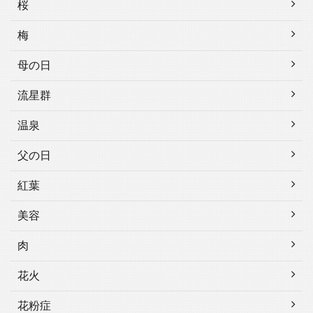
桜
梅
母の日
流星群
温泉
父の日
紅葉
美容
肉
花火
花粉症