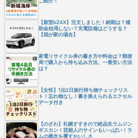
ご紹介！
【新型bZ4X】注文しました！納期は？補
助金枯渇しない？充電設備はどうする？
【我が家の場合】
家電リサイクル券の書き方や料金は？郵便
局で購入から持ち込み方法、一番安い方法
は？
【女性】1泊2日旅行持ち物チェックリス
ト！忘れ物なし！書き換えられるエクセル
データ付き
【のざわ】札幌すすきので絶品生ラムジン
ギスカン！芸能人のサインもいっぱい！ラ
ムの概念を覆すおいしさ