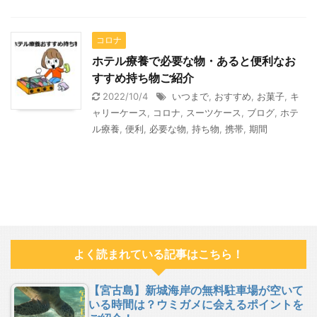
コロナ
ホテル療養で必要な物・あると便利なお
すすめ持ち物ご紹介
2022/10/4
いつまで
,
おすすめ
,
お菓子
,
キ
ャリーケース
,
コロナ
,
スーツケース
,
ブログ
,
ホテ
ル療養
,
便利
,
必要な物
,
持ち物
,
携帯
,
期間
よく読まれている記事はこちら！
【宮古島】新城海岸の無料駐車場が空いて
いる時間は？ウミガメに会えるポイントを