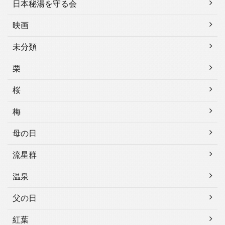
日本秘湯を守る会
映画
未分類
栗
桜
梅
母の日
流星群
温泉
父の日
紅葉