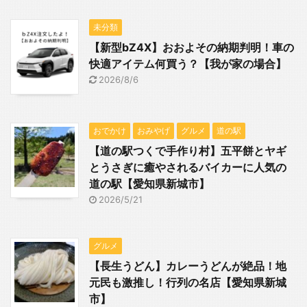
未分類
【新型bZ4X】おおよその納期判明！車の
快適アイテム何買う？【我が家の場合】
2026/8/6
おでかけ
おみやげ
グルメ
道の駅
【道の駅つくで手作り村】五平餅とヤギ
とうさぎに癒やされるバイカーに人気の
道の駅【愛知県新城市】
2026/5/21
グルメ
【長生うどん】カレーうどんが絶品！地
元民も激推し！行列の名店【愛知県新城
市】