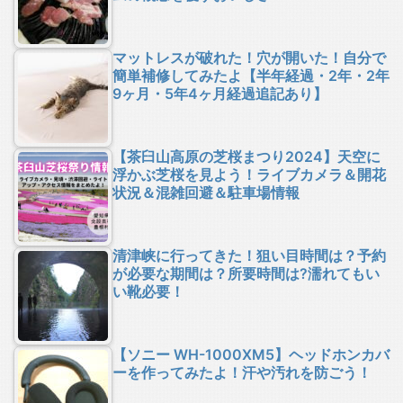
マットレスが破れた！穴が開いた！自分で
簡単補修してみたよ【半年経過・2年・2年
9ヶ月・5年4ヶ月経過追記あり】
【茶臼山高原の芝桜まつり2024】天空に
浮かぶ芝桜を見よう！ライブカメラ＆開花
状況＆混雑回避＆駐車場情報
清津峡に行ってきた！狙い目時間は？予約
が必要な期間は？所要時間は?濡れてもい
い靴必要！
【ソニー WH-1000XM5】ヘッドホンカバ
ーを作ってみたよ！汗や汚れを防ごう！