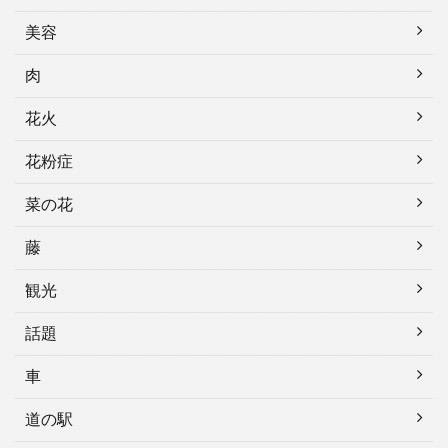
美容
肉
花火
花粉症
菜の花
藤
観光
話題
車
道の駅