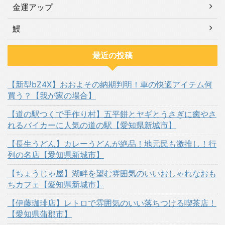
金運アップ
鰻
最近の投稿
【新型bZ4X】おおよその納期判明！車の快適アイテム何
買う？【我が家の場合】
【道の駅つくで手作り村】五平餅とヤギとうさぎに癒やさ
れるバイカーに人気の道の駅【愛知県新城市】
【長生うどん】カレーうどんが絶品！地元民も激推し！行
列の名店【愛知県新城市】
【ちょうじゃ屋】湖畔を望む雰囲気のいいおしゃれなおも
ちカフェ【愛知県新城市】
【伊藤珈琲店】レトロで雰囲気のいい落ちつける喫茶店！
【愛知県蒲郡市】