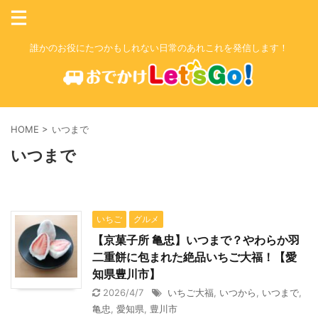
誰かのお役にたつかもしれない日常のあれこれを発信します！
HOME
>
いつまで
いつまで
いちご
グルメ
【京菓子所 亀忠】いつまで？やわらか羽
二重餅に包まれた絶品いちご大福！【愛
知県豊川市】
2026/4/7
いちご大福
,
いつから
,
いつまで
,
亀忠
,
愛知県
,
豊川市