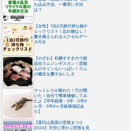
ち込み方法、一番安い方法
は？
【女性】1泊2日旅行持ち物チ
ェックリスト！忘れ物なし！
書き換えられるエクセルデー
タ付き
【のざわ】札幌すすきので絶
品生ラムジンギスカン！芸能
人のサインもいっぱい！ラム
の概念を覆すおいしさ
マットレスが破れた！穴が開
いた！自分で簡単補修してみ
たよ【半年経過・2年・2年9
ヶ月・5年4ヶ月経過追記あ
り】
【茶臼山高原の芝桜まつり
2024】天空に浮かぶ芝桜を見