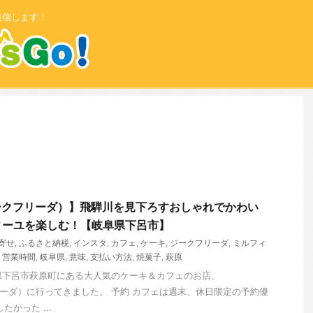
発信します！
a（ジークフリーダ）】飛騨川を見下ろすおしゃれでかわい
ィーユを楽しむ！【岐阜県下呂市】
寄せ
,
ふるさと納税
,
インスタ
,
カフェ
,
ケーキ
,
ジークフリーダ
,
ミルフィ
,
営業時間
,
岐阜県
,
意味
,
支払い方法
,
焼菓子
,
萩原
阜県下呂市萩原町にある大人気のケーキ＆カフェのお店、
ークフリーダ）に行ってきました。 予約 カフェは週末、休日限定の予約優
かった ...