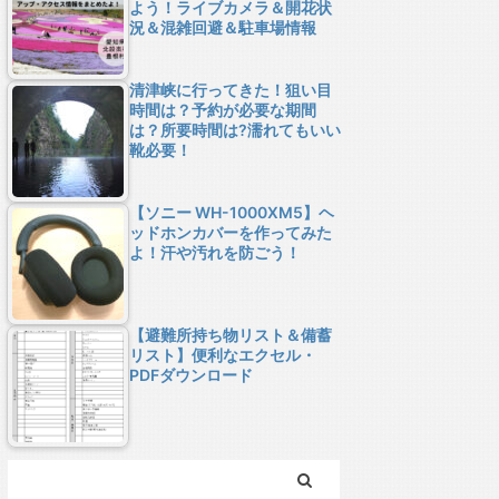
よう！ライブカメラ＆開花状
況＆混雑回避＆駐車場情報
清津峡に行ってきた！狙い目
時間は？予約が必要な期間
は？所要時間は?濡れてもいい
靴必要！
【ソニー WH-1000XM5】ヘ
ッドホンカバーを作ってみた
よ！汗や汚れを防ごう！
【避難所持ち物リスト＆備蓄
リスト】便利なエクセル・
PDFダウンロード