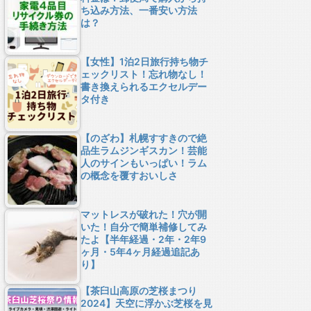
ち込み方法、一番安い方法
は？
【女性】1泊2日旅行持ち物チ
ェックリスト！忘れ物なし！
書き換えられるエクセルデー
タ付き
【のざわ】札幌すすきので絶
品生ラムジンギスカン！芸能
人のサインもいっぱい！ラム
の概念を覆すおいしさ
マットレスが破れた！穴が開
いた！自分で簡単補修してみ
たよ【半年経過・2年・2年9
ヶ月・5年4ヶ月経過追記あ
り】
【茶臼山高原の芝桜まつり
2024】天空に浮かぶ芝桜を見