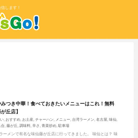
発信します！
やみつき中華！食べておきたいメニューはこれ！無料
藤が丘店】
い
,
おすすめ
,
お土産
,
チャーハン
,
メニュー
,
台湾ラーメン
,
名古屋
,
味仙
,
具合
,
藤が丘
,
調味料
,
辛さ
,
青菜炒め
,
駐車場
ーメンで有名な味仙藤が丘店に行ってきました。 味仙とは？ 味