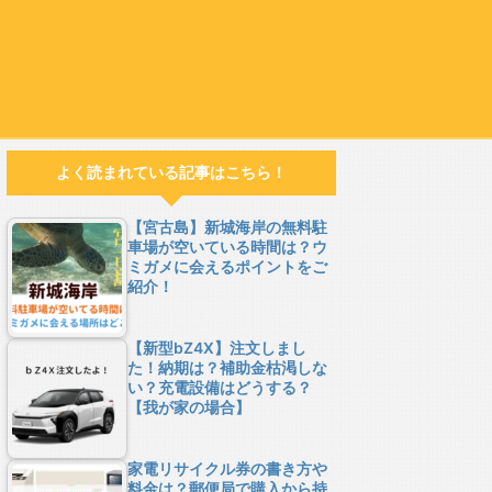
よく読まれている記事はこちら！
【宮古島】新城海岸の無料駐
車場が空いている時間は？ウ
ミガメに会えるポイントをご
紹介！
【新型bZ4X】注文しまし
た！納期は？補助金枯渇しな
い？充電設備はどうする？
【我が家の場合】
家電リサイクル券の書き方や
料金は？郵便局で購入から持