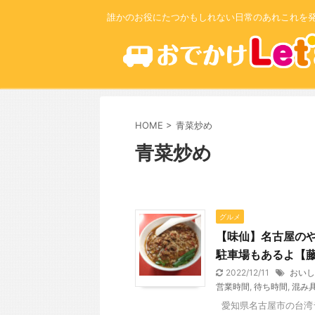
誰かのお役にたつかもしれない日常のあれこれを
HOME
>
青菜炒め
青菜炒め
グルメ
【味仙】名古屋の
駐車場もあるよ【
2022/12/11
おいし
営業時間
,
待ち時間
,
混み
愛知県名古屋市の台湾ラ