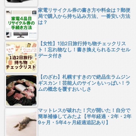
家電リサイクル券の書き方や料金は？郵便
局で購入から持ち込み方法、一番安い方法
は？
【女性】1泊2日旅行持ち物チェックリス
ト！忘れ物なし！書き換えられるエクセル
データ付き
【のざわ】札幌すすきので絶品生ラムジン
ギスカン！芸能人のサインもいっぱい！ラ
ムの概念を覆すおいしさ
マットレスが破れた！穴が開いた！自分で
簡単補修してみたよ【半年経過・2年・2年
9ヶ月・5年4ヶ月経過追記あり】