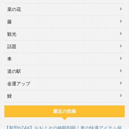
菜の花
藤
観光
話題
車
道の駅
金運アップ
鰻
最近の投稿
【新型bZ4X】おおよその納期判明！車の快適アイテム何