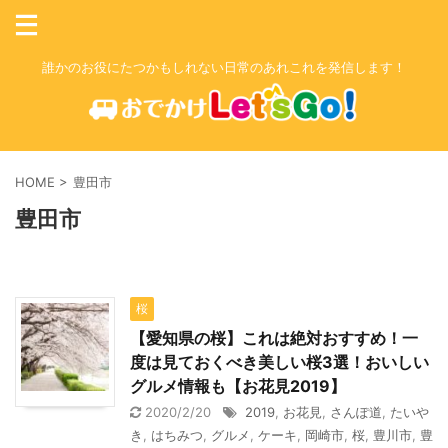
誰かのお役にたつかもしれない日常のあれこれを発信します！
HOME
>
豊田市
豊田市
桜
【愛知県の桜】これは絶対おすすめ！一
度は見ておくべき美しい桜3選！おいしい
グルメ情報も【お花見2019】
2020/2/20
2019
,
お花見
,
さんぽ道
,
たいや
き
,
はちみつ
,
グルメ
,
ケーキ
,
岡崎市
,
桜
,
豊川市
,
豊