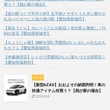
買う？【我が家の場合】
【道の駅つくで手作り村】五平餅とヤギとうさぎに癒やさ
れるバイカーに人気の道の駅【愛知県新城市】
【長生うどん】カレーうどんが絶品！地元民も激推し！行
列の名店【愛知県新城市】
【ちょうじゃ屋】湖畔を望む雰囲気のいいおしゃれなおも
ちカフェ【愛知県新城市】
【伊藤珈琲店】レトロで雰囲気のいい落ちつける喫茶店！
【愛知県蒲郡市】
未分類
【新型bZ4X】おおよその納期判明！車の
快適アイテム何買う？【我が家の場合】
2026/8/6