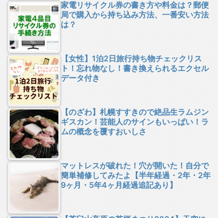
家電リサイクル券の書き方や料金は？郵便
局で購入から持ち込み方法、一番安い方法
は？
【女性】1泊2日旅行持ち物チェックリス
ト！忘れ物なし！書き換えられるエクセル
データ付き
【のざわ】札幌すすきので絶品生ラムジン
ギスカン！芸能人のサインもいっぱい！ラ
ムの概念を覆すおいしさ
マットレスが破れた！穴が開いた！自分で
簡単補修してみたよ【半年経過・2年・2年
9ヶ月・5年4ヶ月経過追記あり】