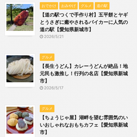
おでかけ
おみやげ
グルメ
道の駅
【道の駅つくで手作り村】五平餅とヤギ
とうさぎに癒やされるバイカーに人気の
道の駅【愛知県新城市】
2026/5/21
グルメ
【長生うどん】カレーうどんが絶品！地
元民も激推し！行列の名店【愛知県新城
市】
2026/5/17
グルメ
【ちょうじゃ屋】湖畔を望む雰囲気のい
いおしゃれなおもちカフェ【愛知県新城
市】