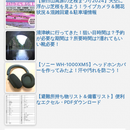
【茶臼山高原の芝桜まつり2024】天空に
浮かぶ芝桜を見よう！ライブカメラ＆開花
状況＆混雑回避＆駐車場情報
清津峡に行ってきた！狙い目時間は？予約
が必要な期間は？所要時間は?濡れてもい
い靴必要！
【ソニー WH-1000XM5】ヘッドホンカバ
ーを作ってみたよ！汗や汚れを防ごう！
【避難所持ち物リスト＆備蓄リスト】便利
なエクセル・PDFダウンロード