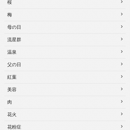
桜
梅
母の日
流星群
温泉
父の日
紅葉
美容
肉
花火
花粉症