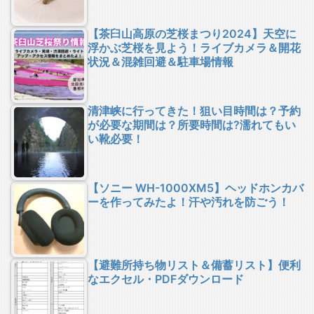
【茶臼山高原の芝桜まつり2024】天空に
浮かぶ芝桜を見よう！ライブカメラ＆開花
状況＆混雑回避＆駐車場情報
清津峡に行ってきた！狙い目時間は？予約
が必要な期間は？所要時間は?濡れてもい
い靴必要！
【ソニー WH-1000XM5】ヘッドホンカバ
ーを作ってみたよ！汗や汚れを防ごう！
【避難所持ち物リスト＆備蓄リスト】便利
なエクセル・PDFダウンロード