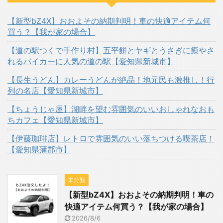
【新型bZ4X】おおよその納期判明！車の快適アイテム何
買う？【我が家の場合】
【道の駅つくで手作り村】五平餅とヤギとうさぎに癒やさ
れるバイカーに人気の道の駅【愛知県新城市】
【長生うどん】カレーうどんが絶品！地元民も激推し！行
列の名店【愛知県新城市】
【ちょうじゃ屋】湖畔を望む雰囲気のいいおしゃれなおも
ちカフェ【愛知県新城市】
【伊藤珈琲店】レトロで雰囲気のいい落ちつける喫茶店！
【愛知県蒲郡市】
未分類
【新型bZ4X】おおよその納期判明！車の
快適アイテム何買う？【我が家の場合】
2026/8/6