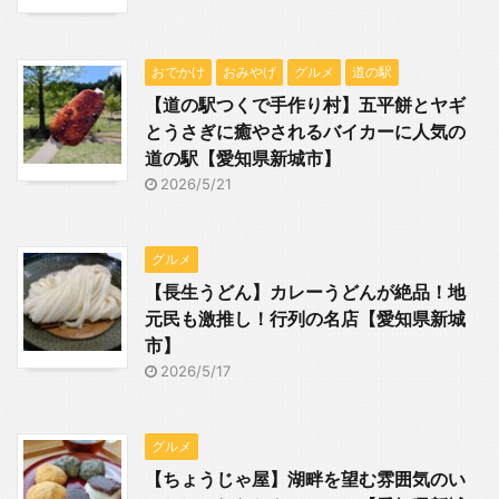
おでかけ
おみやげ
グルメ
道の駅
【道の駅つくで手作り村】五平餅とヤギ
とうさぎに癒やされるバイカーに人気の
道の駅【愛知県新城市】
2026/5/21
グルメ
【長生うどん】カレーうどんが絶品！地
元民も激推し！行列の名店【愛知県新城
市】
2026/5/17
グルメ
【ちょうじゃ屋】湖畔を望む雰囲気のい