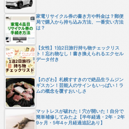
家電リサイクル券の書き方や料金は？郵便
局で購入から持ち込み方法、一番安い方法
は？
【女性】1泊2日旅行持ち物チェックリス
ト！忘れ物なし！書き換えられるエクセル
データ付き
【のざわ】札幌すすきので絶品生ラムジン
ギスカン！芸能人のサインもいっぱい！ラ
ムの概念を覆すおいしさ
マットレスが破れた！穴が開いた！自分で
簡単補修してみたよ【半年経過・2年・2年
9ヶ月・5年4ヶ月経過追記あり】