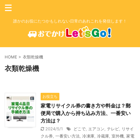
誰かのお役にたつかもしれない日常のあれこれを発信します！
HOME
>
衣類乾燥機
衣類乾燥機
お役立ち
家電リサイクル券の書き方や料金は？郵
便局で購入から持ち込み方法、一番安い
方法は？
2024/5/1
どこで
,
エアコン
,
テレビ
,
リサイ
クル券
,
一番安い方法
,
冷凍庫
,
冷蔵庫
,
室外機
,
家電