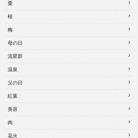
栗
桜
梅
母の日
流星群
温泉
父の日
紅葉
美容
肉
花火