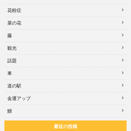
花粉症
菜の花
藤
観光
話題
車
道の駅
金運アップ
鰻
最近の投稿