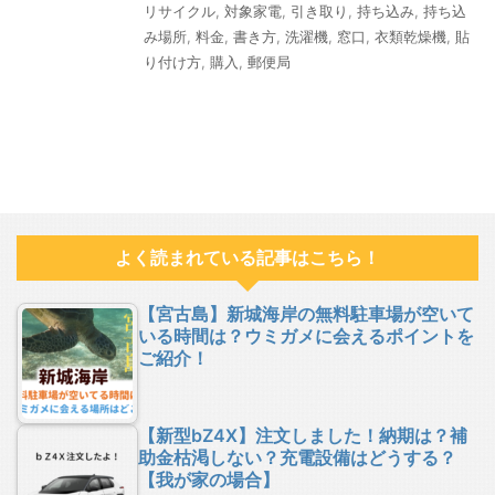
リサイクル
,
対象家電
,
引き取り
,
持ち込み
,
持ち込
み場所
,
料金
,
書き方
,
洗濯機
,
窓口
,
衣類乾燥機
,
貼
り付け方
,
購入
,
郵便局
よく読まれている記事はこちら！
【宮古島】新城海岸の無料駐車場が空いて
いる時間は？ウミガメに会えるポイントを
ご紹介！
【新型bZ4X】注文しました！納期は？補
助金枯渇しない？充電設備はどうする？
【我が家の場合】