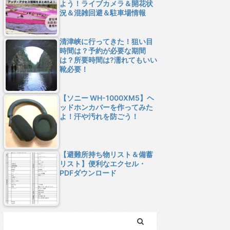
よう！ライブカメラ＆開花状
況＆混雑回避＆駐車場情報
清津峡に行ってきた！狙い目
時間は？予約が必要な期間
は？所要時間は?濡れてもいい
靴必要！
【ソニー WH-1000XM5】ヘ
ッドホンカバーを作ってみた
よ！汗や汚れを防ごう！
【避難所持ち物リスト＆備蓄
リスト】便利なエクセル・
PDFダウンロード