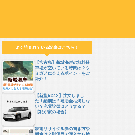
よく読まれている記事はこちら！
【宮古島】新城海岸の無料駐
車場が空いている時間は？ウ
ミガメに会えるポイントをご
紹介！
【新型bZ4X】注文しまし
た！納期は？補助金枯渇しな
い？充電設備はどうする？
【我が家の場合】
家電リサイクル券の書き方や
料金は？郵便局で購入から持