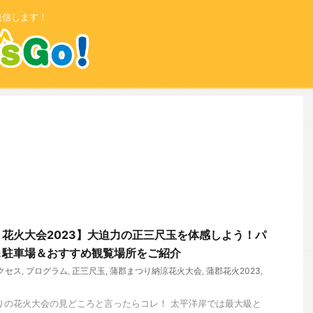
発信します！
花火大会2023】大迫力の正三尺玉を体感しよう！パ
＆駐車場＆おすすめ観覧場所をご紹介
クセス
,
プログラム
,
正三尺玉
,
蒲郡まつり納涼花火大会
,
蒲郡花火2023
,
りの花火大会の見どころと言ったらコレ！ 太平洋岸では最大級と