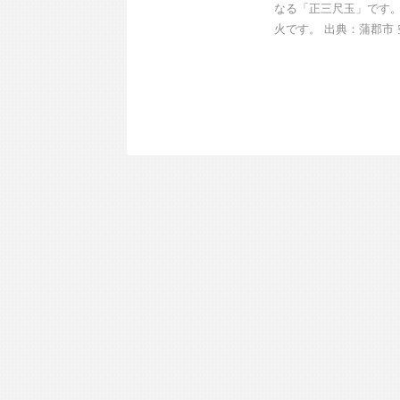
なる「正三尺玉」です。
火です。 出典：蒲郡市 空