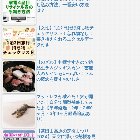
ち込み方法、一番安い方法
は？
【女性】1泊2日旅行持ち物チ
ェックリスト！忘れ物なし！
書き換えられるエクセルデー
タ付き
【のざわ】札幌すすきので絶
品生ラムジンギスカン！芸能
人のサインもいっぱい！ラム
の概念を覆すおいしさ
マットレスが破れた！穴が開
いた！自分で簡単補修してみ
たよ【半年経過・2年・2年9
ヶ月・5年4ヶ月経過追記あ
り】
【茶臼山高原の芝桜まつり
2024】天空に浮かぶ芝桜を見