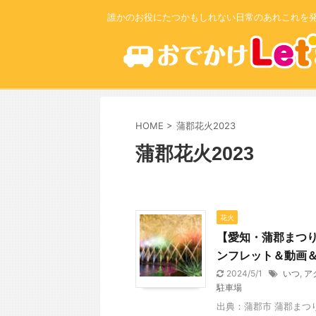
誰かのお役にたつかもしれない日常のあれこれを
HOME
>
蒲郡花火2023
蒲郡花火2023
花火
【愛知・蒲郡まつり
ンフレット＆動画
2024/5/1
いつ
,
ア
駐車場
出典：蒲郡市 蒲郡まつ