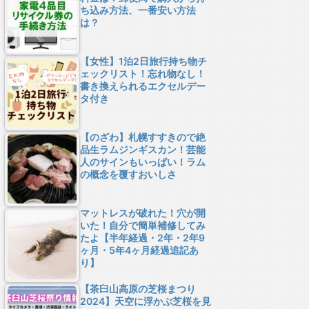
ち込み方法、一番安い方法
は？
【女性】1泊2日旅行持ち物チ
ェックリスト！忘れ物なし！
書き換えられるエクセルデー
タ付き
【のざわ】札幌すすきので絶
品生ラムジンギスカン！芸能
人のサインもいっぱい！ラム
の概念を覆すおいしさ
マットレスが破れた！穴が開
いた！自分で簡単補修してみ
たよ【半年経過・2年・2年9
ヶ月・5年4ヶ月経過追記あ
り】
【茶臼山高原の芝桜まつり
2024】天空に浮かぶ芝桜を見