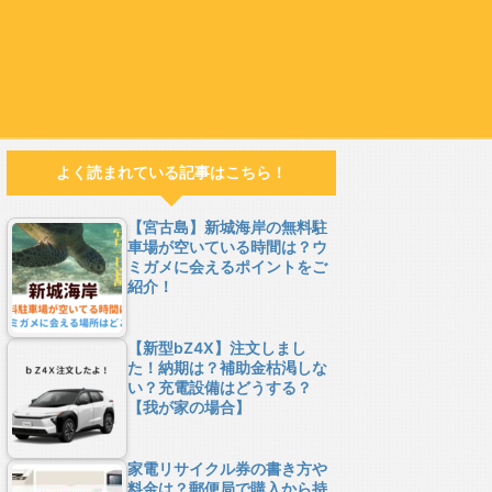
よく読まれている記事はこちら！
【宮古島】新城海岸の無料駐
車場が空いている時間は？ウ
ミガメに会えるポイントをご
紹介！
【新型bZ4X】注文しまし
た！納期は？補助金枯渇しな
い？充電設備はどうする？
【我が家の場合】
家電リサイクル券の書き方や
料金は？郵便局で購入から持