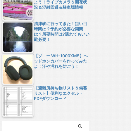
よう！ライブカメラ＆開花状
況＆混雑回避＆駐車場情報
清津峡に行ってきた！狙い目
時間は？予約が必要な期間
は？所要時間は?濡れてもいい
靴必要！
【ソニー WH-1000XM5】ヘ
ッドホンカバーを作ってみた
よ！汗や汚れを防ごう！
【避難所持ち物リスト＆備蓄
リスト】便利なエクセル・
PDFダウンロード