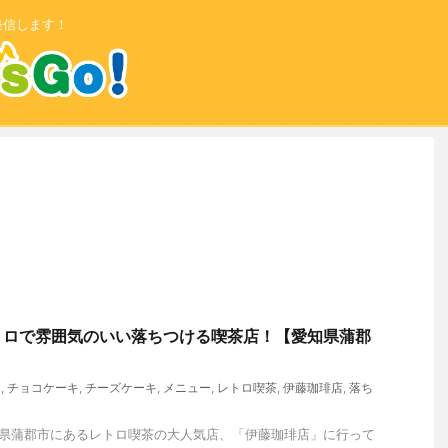
発信します！
トロで雰囲気のいい落ちつける喫茶店！【愛知県蒲郡
ー
,
チョコケーキ
,
チーズケーキ
,
メニュー
,
レトロ喫茶
,
伊藤珈琲店
,
落ち
知県蒲郡市にあるレトロ喫茶の大人気店、「伊藤珈琲店」に行って