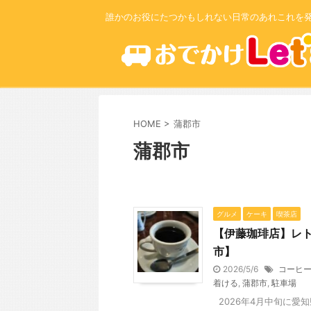
誰かのお役にたつかもしれない日常のあれこれを
HOME
>
蒲郡市
蒲郡市
グルメ
ケーキ
喫茶店
【伊藤珈琲店】レ
市】
2026/5/6
コーヒ
着ける
,
蒲郡市
,
駐車場
2026年4月中旬に愛