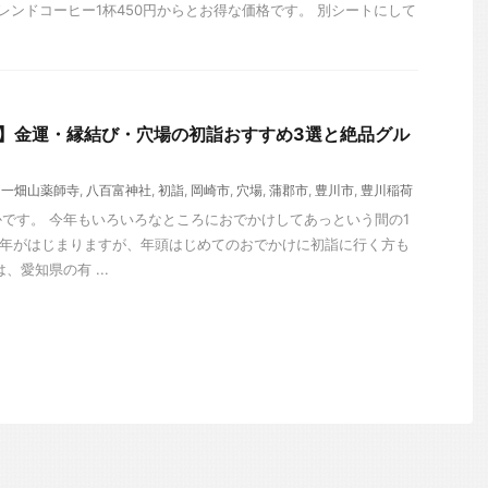
ブレンドコーヒー1杯450円からとお得な価格です。 別シートにして
県】金運・縁結び・穴場の初詣おすすめ3選と絶品グル
,
一畑山薬師寺
,
八百富神社
,
初詣
,
岡崎市
,
穴場
,
蒲郡市
,
豊川市
,
豊川稲荷
です。 今年もいろいろなところにおでかけしてあっという間の1
1年がはじまりますが、年頭はじめてのおでかけに初詣に行く方も
、愛知県の有 ...