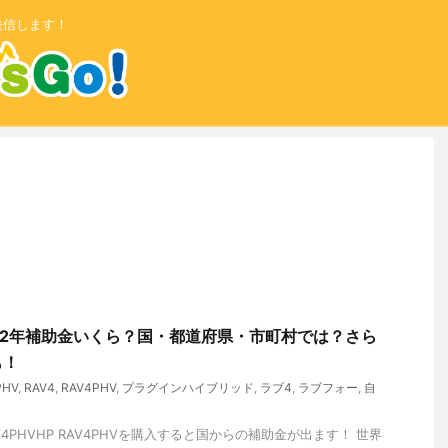
発信します！
022年補助金いくら？国・都道府県・市町村では？さら
も！
PHV
,
RAV4
,
RAV4PHV
,
プラグインハイブリッド
,
ラブ4
,
ラブフォー
,
自
4PHVHP RAV4PHVを購入すると国からの補助金が出ます！ 世界