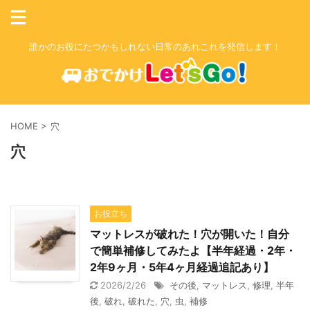
誰かのお役にたつかもしれない日常のあれこれを発信します！
HOME
>
穴
穴
お役立ち
マットレスが破れた！穴が開いた！自分
で簡単補修してみたよ【半年経過・2年・
2年9ヶ月・5年4ヶ月経過追記あり】
2026/2/26
その後
,
マットレス
,
修理
,
半年
後
,
破れ
,
破れた
,
穴
,
虫
,
補修