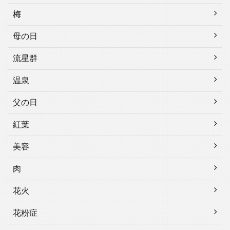
梅
母の日
流星群
温泉
父の日
紅葉
美容
肉
花火
花粉症