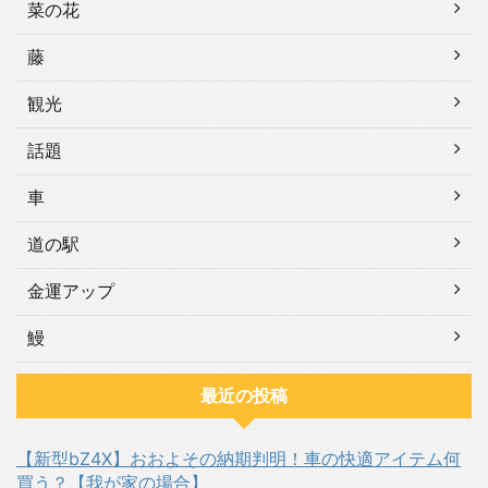
菜の花
藤
観光
話題
車
道の駅
金運アップ
鰻
最近の投稿
【新型bZ4X】おおよその納期判明！車の快適アイテム何
買う？【我が家の場合】