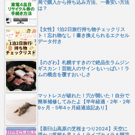
局で購入から持ち込み方法、一番安い方法
は？
【女性】1泊2日旅行持ち物チェックリス
ト！忘れ物なし！書き換えられるエクセル
データ付き
【のざわ】札幌すすきので絶品生ラムジン
ギスカン！芸能人のサインもいっぱい！ラ
ムの概念を覆すおいしさ
マットレスが破れた！穴が開いた！自分で
簡単補修してみたよ【半年経過・2年・2年
9ヶ月・5年4ヶ月経過追記あり】
【茶臼山高原の芝桜まつり2024】天空に
浮かぶ芝桜を見よう！ライブカメラ＆開花