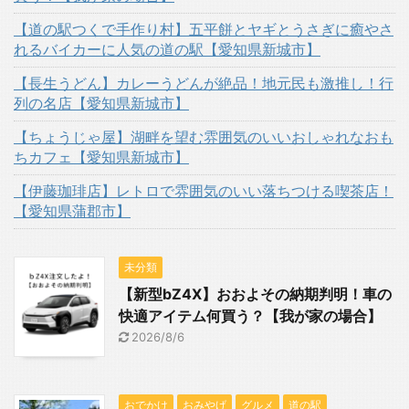
【道の駅つくで手作り村】五平餅とヤギとうさぎに癒やさ
れるバイカーに人気の道の駅【愛知県新城市】
【長生うどん】カレーうどんが絶品！地元民も激推し！行
列の名店【愛知県新城市】
【ちょうじゃ屋】湖畔を望む雰囲気のいいおしゃれなおも
ちカフェ【愛知県新城市】
【伊藤珈琲店】レトロで雰囲気のいい落ちつける喫茶店！
【愛知県蒲郡市】
未分類
【新型bZ4X】おおよその納期判明！車の
快適アイテム何買う？【我が家の場合】
2026/8/6
おでかけ
おみやげ
グルメ
道の駅