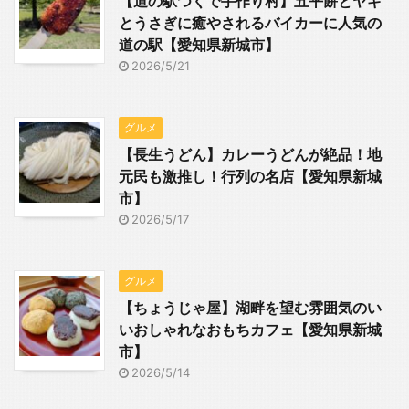
【道の駅つくで手作り村】五平餅とヤギ
とうさぎに癒やされるバイカーに人気の
道の駅【愛知県新城市】
2026/5/21
グルメ
【長生うどん】カレーうどんが絶品！地
元民も激推し！行列の名店【愛知県新城
市】
2026/5/17
グルメ
【ちょうじゃ屋】湖畔を望む雰囲気のい
いおしゃれなおもちカフェ【愛知県新城
市】
2026/5/14