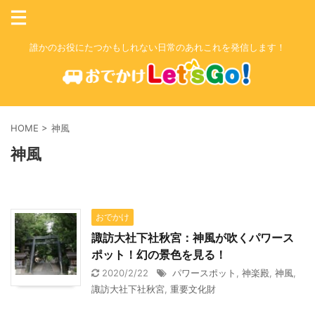
誰かのお役にたつかもしれない日常のあれこれを発信します！
HOME
>
神風
神風
おでかけ
諏訪大社下社秋宮：神風が吹くパワース
ポット！幻の景色を見る！
2020/2/22
パワースポット
,
神楽殿
,
神風
,
諏訪大社下社秋宮
,
重要文化財