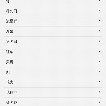
梅
母の日
流星群
温泉
父の日
紅葉
美容
肉
花火
花粉症
菜の花