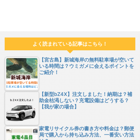
よく読まれている記事はこちら！
【宮古島】新城海岸の無料駐車場が空いて
いる時間は？ウミガメに会えるポイントを
ご紹介！
【新型bZ4X】注文しました！納期は？補
助金枯渇しない？充電設備はどうする？
【我が家の場合】
家電リサイクル券の書き方や料金は？郵便
局で購入から持ち込み方法、一番安い方法