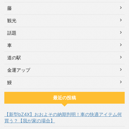
藤
観光
話題
車
道の駅
金運アップ
鰻
最近の投稿
【新型bZ4X】おおよその納期判明！車の快適アイテム何
買う？【我が家の場合】