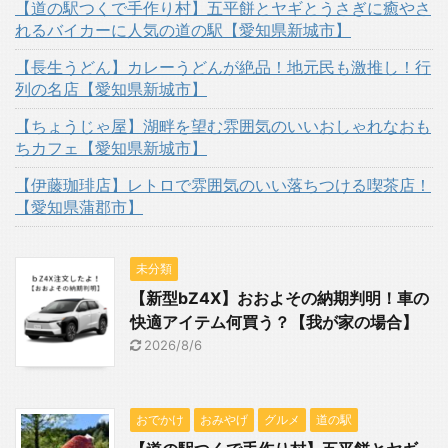
【道の駅つくで手作り村】五平餅とヤギとうさぎに癒やさ
れるバイカーに人気の道の駅【愛知県新城市】
【長生うどん】カレーうどんが絶品！地元民も激推し！行
列の名店【愛知県新城市】
【ちょうじゃ屋】湖畔を望む雰囲気のいいおしゃれなおも
ちカフェ【愛知県新城市】
【伊藤珈琲店】レトロで雰囲気のいい落ちつける喫茶店！
【愛知県蒲郡市】
未分類
【新型bZ4X】おおよその納期判明！車の
快適アイテム何買う？【我が家の場合】
2026/8/6
おでかけ
おみやげ
グルメ
道の駅