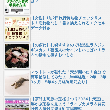
は？
【女性】1泊2日旅行持ち物チェックリス
ト！忘れ物なし！書き換えられるエクセル
データ付き
【のざわ】札幌すすきので絶品生ラムジン
ギスカン！芸能人のサインもいっぱい！ラ
ムの概念を覆すおいしさ
マットレスが破れた！穴が開いた！自分で
簡単補修してみたよ【半年経過・2年・2年
9ヶ月・5年4ヶ月経過追記あり】
【茶臼山高原の芝桜まつり2024】天空に
浮かぶ芝桜を見よう！ライブカメラ＆開花
状況＆混雑回避＆駐車場情報