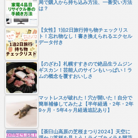
局で購入から持ち込み方法、一番安い方法
は？
【女性】1泊2日旅行持ち物チェックリス
ト！忘れ物なし！書き換えられるエクセル
データ付き
【のざわ】札幌すすきので絶品生ラムジン
ギスカン！芸能人のサインもいっぱい！ラ
ムの概念を覆すおいしさ
マットレスが破れた！穴が開いた！自分で
簡単補修してみたよ【半年経過・2年・2年
9ヶ月・5年4ヶ月経過追記あり】
【茶臼山高原の芝桜まつり2024】天空に
浮かぶ芝桜を見よう！ライブカメラ＆開花