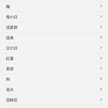
梅
母の日
流星群
温泉
父の日
紅葉
美容
肉
花火
花粉症