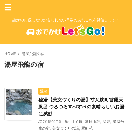
誰かのお役にたつかもしれない日常のあれこれを発信します！
HOME
>
湯屋飛龍の宿
湯屋飛龍の宿
温泉
秘湯【美女づくりの湯】寸又峡町営露天
風呂 つるつるすべすべの素晴らしいお湯
に感動！
2019/4/15
寸又峡
,
朝日山荘
,
温泉
,
湯屋飛
龍の宿
,
美女づくりの湯
,
翠紅苑