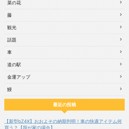
菜の花
藤
観光
話題
車
道の駅
金運アップ
鰻
最近の投稿
【新型bZ4X】おおよその納期判明！車の快適アイテム何
買う？【我が家の場合】