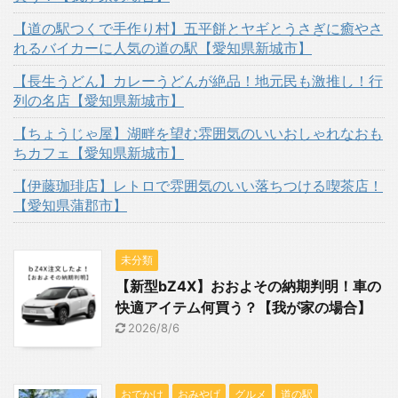
【道の駅つくで手作り村】五平餅とヤギとうさぎに癒やさ
れるバイカーに人気の道の駅【愛知県新城市】
【長生うどん】カレーうどんが絶品！地元民も激推し！行
列の名店【愛知県新城市】
【ちょうじゃ屋】湖畔を望む雰囲気のいいおしゃれなおも
ちカフェ【愛知県新城市】
【伊藤珈琲店】レトロで雰囲気のいい落ちつける喫茶店！
【愛知県蒲郡市】
未分類
【新型bZ4X】おおよその納期判明！車の
快適アイテム何買う？【我が家の場合】
2026/8/6
おでかけ
おみやげ
グルメ
道の駅