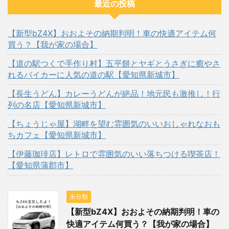
最近の投稿
【新型bZ4X】おおよその納期判明！車の快適アイテム何
買う？【我が家の場合】
【道の駅つくで手作り村】五平餅とヤギとうさぎに癒やさ
れるバイカーに人気の道の駅【愛知県新城市】
【長生うどん】カレーうどんが絶品！地元民も激推し！行
列の名店【愛知県新城市】
【ちょうじゃ屋】湖畔を望む雰囲気のいいおしゃれなおも
ちカフェ【愛知県新城市】
【伊藤珈琲店】レトロで雰囲気のいい落ちつける喫茶店！
【愛知県蒲郡市】
未分類
【新型bZ4X】おおよその納期判明！車の
快適アイテム何買う？【我が家の場合】