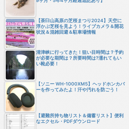
9ヶ月・5年4ヶ月経過追記あり】
【茶臼山高原の芝桜まつり2024】天空に
浮かぶ芝桜を見よう！ライブカメラ＆開花
状況＆混雑回避＆駐車場情報
清津峡に行ってきた！狙い目時間は？予約
が必要な期間は？所要時間は?濡れてもい
い靴必要！
【ソニー WH-1000XM5】ヘッドホンカバ
ーを作ってみたよ！汗や汚れを防ごう！
【避難所持ち物リスト＆備蓄リスト】便利
なエクセル・PDFダウンロード