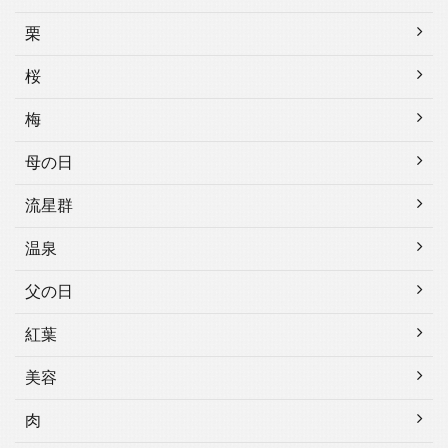
栗
桜
梅
母の日
流星群
温泉
父の日
紅葉
美容
肉