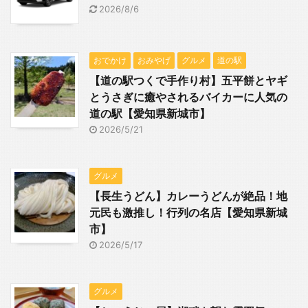
2026/8/6
おでかけ
おみやげ
グルメ
道の駅
【道の駅つくで手作り村】五平餅とヤギ
とうさぎに癒やされるバイカーに人気の
道の駅【愛知県新城市】
2026/5/21
グルメ
【長生うどん】カレーうどんが絶品！地
元民も激推し！行列の名店【愛知県新城
市】
2026/5/17
グルメ