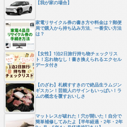
【我が家の場合】
家電リサイクル券の書き方や料金は？郵便
局で購入から持ち込み方法、一番安い方法
は？
【女性】1泊2日旅行持ち物チェックリス
ト！忘れ物なし！書き換えられるエクセル
データ付き
【のざわ】札幌すすきので絶品生ラムジン
ギスカン！芸能人のサインもいっぱい！ラ
ムの概念を覆すおいしさ
マットレスが破れた！穴が開いた！自分で
簡単補修してみたよ【半年経過・2年・2年