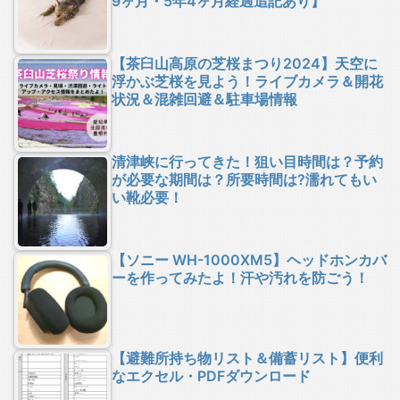
9ヶ月・5年4ヶ月経過追記あり】
【茶臼山高原の芝桜まつり2024】天空に
浮かぶ芝桜を見よう！ライブカメラ＆開花
状況＆混雑回避＆駐車場情報
清津峡に行ってきた！狙い目時間は？予約
が必要な期間は？所要時間は?濡れてもい
い靴必要！
【ソニー WH-1000XM5】ヘッドホンカバ
ーを作ってみたよ！汗や汚れを防ごう！
【避難所持ち物リスト＆備蓄リスト】便利
なエクセル・PDFダウンロード