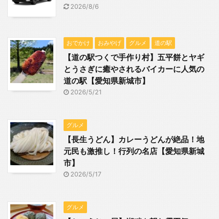
2026/8/6
おでかけ
おみやげ
グルメ
道の駅
【道の駅つくで手作り村】五平餅とヤギ
とうさぎに癒やされるバイカーに人気の
道の駅【愛知県新城市】
2026/5/21
グルメ
【長生うどん】カレーうどんが絶品！地
元民も激推し！行列の名店【愛知県新城
市】
2026/5/17
グルメ