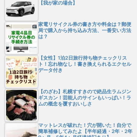
【我が家の場合】
家電リサイクル券の書き方や料金は？郵便
局で購入から持ち込み方法、一番安い方法
は？
【女性】1泊2日旅行持ち物チェックリス
ト！忘れ物なし！書き換えられるエクセル
データ付き
【のざわ】札幌すすきので絶品生ラムジン
ギスカン！芸能人のサインもいっぱい！ラ
ムの概念を覆すおいしさ
マットレスが破れた！穴が開いた！自分で
簡単補修してみたよ【半年経過・2年・2年