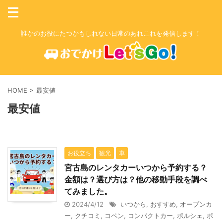
誰かのお役にたつかもしれない日常のあれこれを発信します！
HOME
>
最安値
最安値
お役立ち
観光
車
宮古島のレンタカーいつから予約する？
金額は？選び方は？他の移動手段を調べ
てみました。
2024/4/12
いつから
,
おすすめ
,
オープンカ
ー
,
クチコミ
,
コペン
,
コンパクトカー
,
ポルシェ
,
ポ