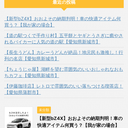
最近の投稿
【新型bZ4X】おおよその納期判明！車の快適アイテム何
買う？【我が家の場合】
【道の駅つくで手作り村】五平餅とヤギとうさぎに癒やさ
れるバイカーに人気の道の駅【愛知県新城市】
【長生うどん】カレーうどんが絶品！地元民も激推し！行
列の名店【愛知県新城市】
【ちょうじゃ屋】湖畔を望む雰囲気のいいおしゃれなおも
ちカフェ【愛知県新城市】
【伊藤珈琲店】レトロで雰囲気のいい落ちつける喫茶店！
【愛知県蒲郡市】
未分類
【新型bZ4X】おおよその納期判明！車の
快適アイテム何買う？【我が家の場合】