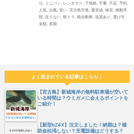
ロ
,
ミニバン
,
レンタカー
,
下地島
,
不要
,
不足
,
予約
,
人気
,
台風
,
安い
,
宮古島空港
,
最安値
,
格安
,
移動手
段
,
足りない
,
軽トラ
,
軽自動車
,
送迎あり
,
選び方
,
金額
,
長期
よく読まれている記事はこちら！
【宮古島】新城海岸の無料駐車場が空いて
いる時間は？ウミガメに会えるポイントを
ご紹介！
【新型bZ4X】注文しました！納期は？補
助金枯渇しない？充電設備はどうする？