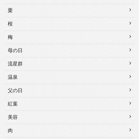
栗
桜
梅
母の日
流星群
温泉
父の日
紅葉
美容
肉