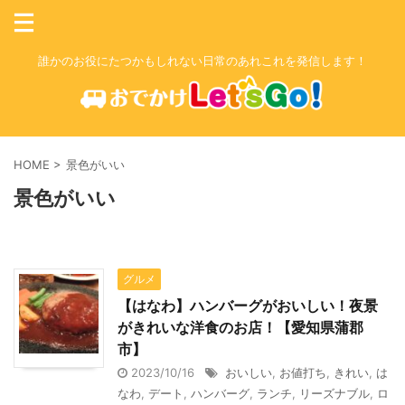
誰かのお役にたつかもしれない日常のあれこれを発信します！
HOME
>
景色がいい
景色がいい
グルメ
【はなわ】ハンバーグがおいしい！夜景
がきれいな洋食のお店！【愛知県蒲郡
市】
2023/10/16
おいしい
,
お値打ち
,
きれい
,
は
なわ
,
デート
,
ハンバーグ
,
ランチ
,
リーズナブル
,
ロ