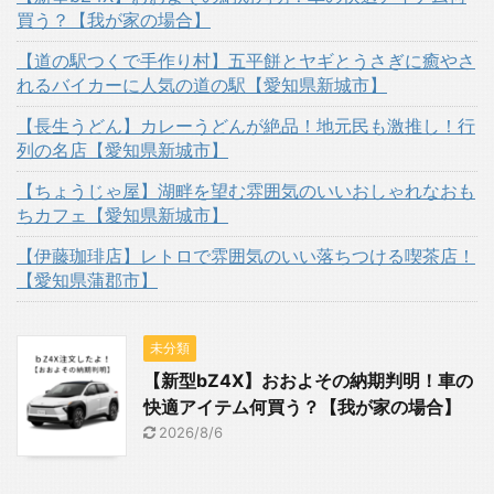
買う？【我が家の場合】
【道の駅つくで手作り村】五平餅とヤギとうさぎに癒やさ
れるバイカーに人気の道の駅【愛知県新城市】
【長生うどん】カレーうどんが絶品！地元民も激推し！行
列の名店【愛知県新城市】
【ちょうじゃ屋】湖畔を望む雰囲気のいいおしゃれなおも
ちカフェ【愛知県新城市】
【伊藤珈琲店】レトロで雰囲気のいい落ちつける喫茶店！
【愛知県蒲郡市】
未分類
【新型bZ4X】おおよその納期判明！車の
快適アイテム何買う？【我が家の場合】
2026/8/6