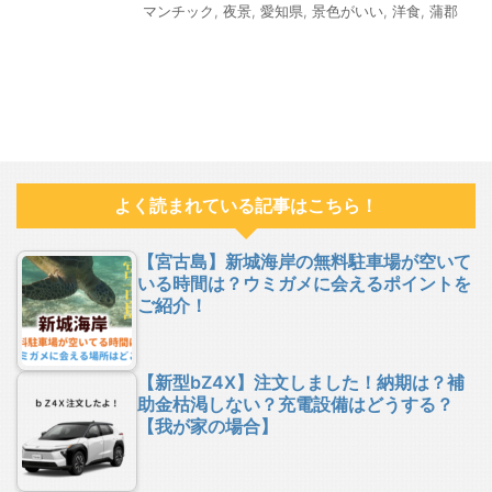
マンチック
,
夜景
,
愛知県
,
景色がいい
,
洋食
,
蒲郡
よく読まれている記事はこちら！
【宮古島】新城海岸の無料駐車場が空いて
いる時間は？ウミガメに会えるポイントを
ご紹介！
【新型bZ4X】注文しました！納期は？補
助金枯渇しない？充電設備はどうする？
【我が家の場合】