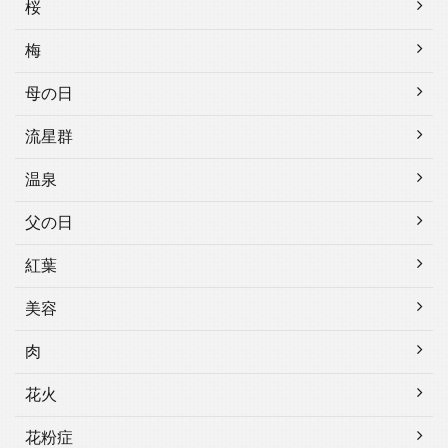
桜
梅
母の日
流星群
温泉
父の日
紅葉
美容
肉
花火
花粉症