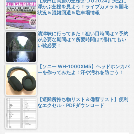
【茶臼山高原の芝桜まつり2024】天空に
浮かぶ芝桜を見よう！ライブカメラ＆開花
状況＆混雑回避＆駐車場情報
清津峡に行ってきた！狙い目時間は？予約
が必要な期間は？所要時間は?濡れてもい
い靴必要！
【ソニー WH-1000XM5】ヘッドホンカバ
ーを作ってみたよ！汗や汚れを防ごう！
【避難所持ち物リスト＆備蓄リスト】便利
なエクセル・PDFダウンロード