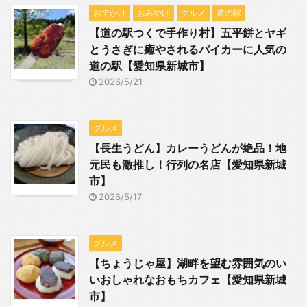
おでかけ
おみやげ
グルメ
道の駅
【道の駅つくで手作り村】五平餅とヤギ
とうさぎに癒やされるバイカーに人気の
道の駅【愛知県新城市】
2026/5/21
グルメ
【長生うどん】カレーうどんが絶品！地
元民も激推し！行列の名店【愛知県新城
市】
2026/5/17
グルメ
【ちょうじゃ屋】湖畔を望む雰囲気のい
いおしゃれなおもちカフェ【愛知県新城
市】