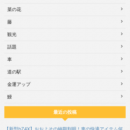
菜の花
藤
観光
話題
車
道の駅
金運アップ
鰻
最近の投稿
【新型bZ4X】おおよその納期判明！車の快適アイテム何