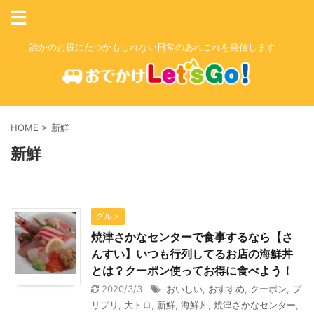
誰かのお役にたつかもしれない日常のあれこれを発信します！
HOME
>
新鮮
新鮮
グルメ
焼津さかなセンターで食事するなら【さ
んすい】いつも行列してるお店の海鮮丼
とは？クーポン使ってお得に食べよう！
2020/3/3
おいしい
,
おすすめ
,
クーポン
,
プ
リプリ
,
大トロ
,
新鮮
,
海鮮丼
,
焼津さかなセンター
,