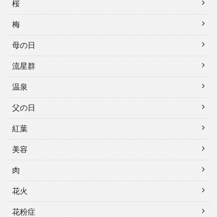
桜
梅
母の日
流星群
温泉
父の日
紅葉
美容
肉
花火
花粉症