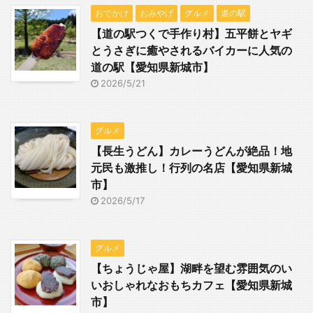
おでかけ
おみやげ
グルメ
道の駅
【道の駅つくで手作り村】五平餅とヤギ
とうさぎに癒やされるバイカーに人気の
道の駅【愛知県新城市】
2026/5/21
グルメ
【長生うどん】カレーうどんが絶品！地
元民も激推し！行列の名店【愛知県新城
市】
2026/5/17
グルメ
【ちょうじゃ屋】湖畔を望む雰囲気のい
いおしゃれなおもちカフェ【愛知県新城
市】