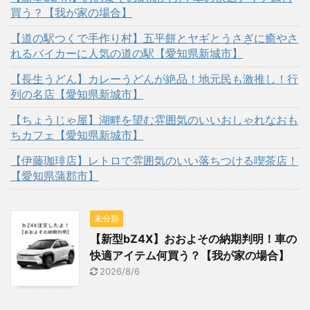
買う？【我が家の場合】
【道の駅つくで手作り村】五平餅とヤギとうさぎに癒やさ
れるバイカーに人気の道の駅【愛知県新城市】
【長生うどん】カレーうどんが絶品！地元民も激推し！行
列の名店【愛知県新城市】
【ちょうじゃ屋】湖畔を望む雰囲気のいいおしゃれなおも
ちカフェ【愛知県新城市】
【伊藤珈琲店】レトロで雰囲気のいい落ちつける喫茶店！
【愛知県蒲郡市】
未分類
【新型bZ4X】おおよその納期判明！車の
快適アイテム何買う？【我が家の場合】
2026/8/6