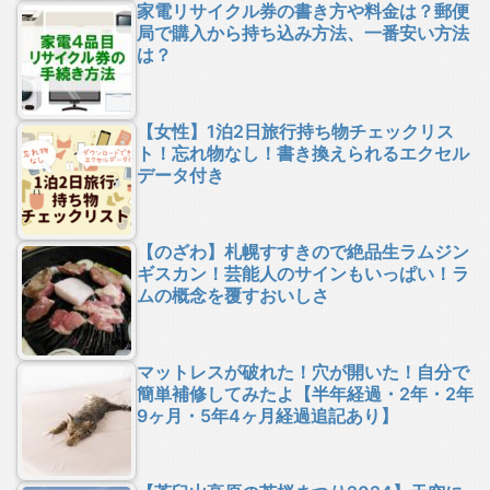
家電リサイクル券の書き方や料金は？郵便
局で購入から持ち込み方法、一番安い方法
は？
【女性】1泊2日旅行持ち物チェックリス
ト！忘れ物なし！書き換えられるエクセル
データ付き
【のざわ】札幌すすきので絶品生ラムジン
ギスカン！芸能人のサインもいっぱい！ラ
ムの概念を覆すおいしさ
マットレスが破れた！穴が開いた！自分で
簡単補修してみたよ【半年経過・2年・2年
9ヶ月・5年4ヶ月経過追記あり】