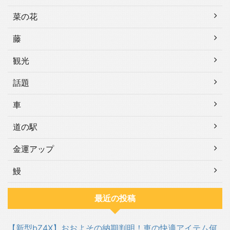
菜の花
藤
観光
話題
車
道の駅
金運アップ
鰻
最近の投稿
【新型bZ4X】おおよその納期判明！車の快適アイテム何