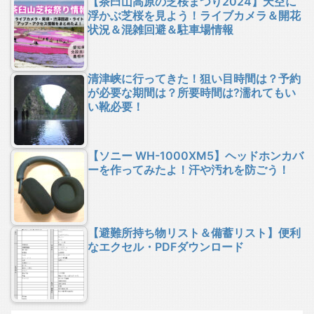
【茶臼山高原の芝桜まつり2024】天空に
浮かぶ芝桜を見よう！ライブカメラ＆開花
状況＆混雑回避＆駐車場情報
清津峡に行ってきた！狙い目時間は？予約
が必要な期間は？所要時間は?濡れてもい
い靴必要！
【ソニー WH-1000XM5】ヘッドホンカバ
ーを作ってみたよ！汗や汚れを防ごう！
【避難所持ち物リスト＆備蓄リスト】便利
なエクセル・PDFダウンロード