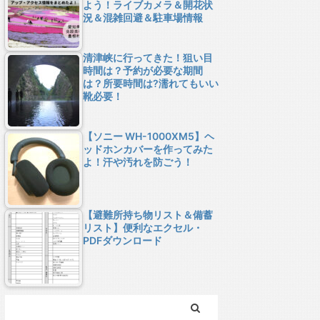
よう！ライブカメラ＆開花状
況＆混雑回避＆駐車場情報
清津峡に行ってきた！狙い目
時間は？予約が必要な期間
は？所要時間は?濡れてもいい
靴必要！
【ソニー WH-1000XM5】ヘ
ッドホンカバーを作ってみた
よ！汗や汚れを防ごう！
【避難所持ち物リスト＆備蓄
リスト】便利なエクセル・
PDFダウンロード