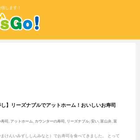
発信します！
寿し】リーズナブルでアットホーム！おいしいお寿司
！
い寿司
,
アットホーム
,
カウンターの寿司
,
リーズナブル
,
安い
,
富山弁
,
富
まけんいみずししんみなと）でお寿司を食べてきました。 とって