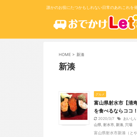
誰かのお役にたつかもしれない日常のあれこれを
HOME
>
新湊
新湊
グルメ
富山県射水市【清
を食べるならココ
2020/3/7
おいし
山県
,
射水市
,
新湊
,
穴場
富山県射水市新湊（とや