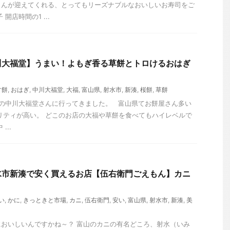
さんが迎えてくれる、とってもリーズナブルなおいしいお寿司をご
開店時間の1 ...
川大福堂】うまい！よもぎ香る草餅とトロけるおはぎ
す餅
,
おはぎ
,
中川大福堂
,
大福
,
富山県
,
射水市
,
新湊
,
桜餅
,
草餅
市の中川大福堂さんに行ってきました。 富山県てお餅屋さん多い
リティが高い。 どこのお店の大福や草餅を食べてもハイレベルで
...
水市新湊で安く買えるお店【伍右衛門ごえもん】カニ
い
,
かに
,
きっときと市場
,
カニ
,
伍右衛門
,
安い
,
富山県
,
射水市
,
新湊
,
美
おいしいんですかね～？ 富山のカニの有名どころ、射水（いみ