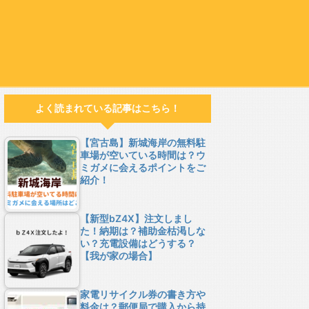
よく読まれている記事はこちら！
【宮古島】新城海岸の無料駐
車場が空いている時間は？ウ
ミガメに会えるポイントをご
紹介！
【新型bZ4X】注文しまし
た！納期は？補助金枯渇しな
い？充電設備はどうする？
【我が家の場合】
家電リサイクル券の書き方や
料金は？郵便局で購入から持