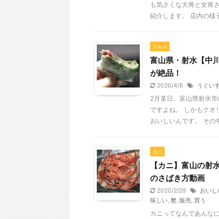
も気さくな大将と女将
紹介します。 店内の様子 
グルメ
富山県・射水【中
が絶品！
2020/4/6
うぐい
2月某日、富山県射水
ですよね。 しかもクオ
おいしいんです。 その中 
カニ
【カニ】富山の射
のさばき方動画
2020/2/29
おいし
味しい
,
蟹
,
販売
,
買う
カニってなんであんなに