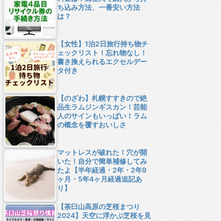
ち込み方法、一番安い方法
は？
【女性】1泊2日旅行持ち物チ
ェックリスト！忘れ物なし！
書き換えられるエクセルデー
タ付き
【のざわ】札幌すすきので絶
品生ラムジンギスカン！芸能
人のサインもいっぱい！ラム
の概念を覆すおいしさ
マットレスが破れた！穴が開
いた！自分で簡単補修してみ
たよ【半年経過・2年・2年9
ヶ月・5年4ヶ月経過追記あ
り】
【茶臼山高原の芝桜まつり
2024】天空に浮かぶ芝桜を見