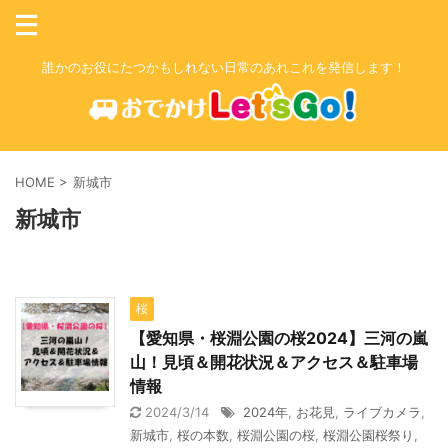
誰かのお役にたつかもしれない日常のあれこれを発信します！
HOME
>
新城市
新城市
桜
【愛知県・桜淵公園の桜2024】三河の嵐
山！見頃＆開花状況＆アクセス＆駐車場
情報
2024/3/14
2024年
,
お花見
,
ライブカメラ
,
新城市
,
桜の本数
,
桜淵公園の桜
,
桜淵公園桜祭り
,