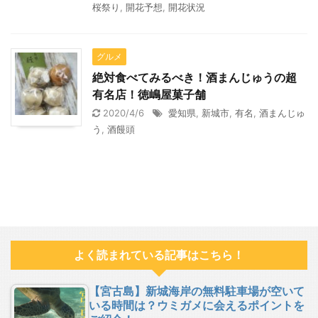
桜祭り
,
開花予想
,
開花状況
グルメ
絶対食べてみるべき！酒まんじゅうの超
有名店！徳嶋屋菓子舗
2020/4/6
愛知県
,
新城市
,
有名
,
酒まんじゅ
う
,
酒饅頭
よく読まれている記事はこちら！
【宮古島】新城海岸の無料駐車場が空いて
いる時間は？ウミガメに会えるポイントを