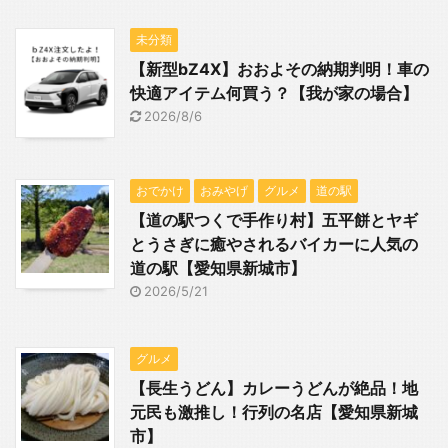
未分類
【新型bZ4X】おおよその納期判明！車の
快適アイテム何買う？【我が家の場合】
2026/8/6
おでかけ
おみやげ
グルメ
道の駅
【道の駅つくで手作り村】五平餅とヤギ
とうさぎに癒やされるバイカーに人気の
道の駅【愛知県新城市】
2026/5/21
グルメ
【長生うどん】カレーうどんが絶品！地
元民も激推し！行列の名店【愛知県新城
市】