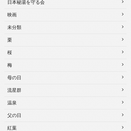
日本秘湯を守る会
映画
未分類
栗
桜
梅
母の日
流星群
温泉
父の日
紅葉