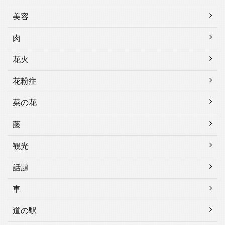
美容
肉
花火
花粉症
菜の花
藤
観光
話題
車
道の駅