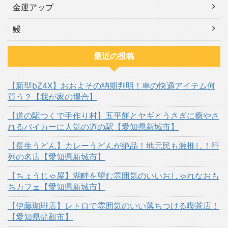
金運アップ
鰻
最近の投稿
【新型bZ4X】おおよその納期判明！車の快適アイテム何
買う？【我が家の場合】
【道の駅つくで手作り村】五平餅とヤギとうさぎに癒やさ
れるバイカーに人気の道の駅【愛知県新城市】
【長生うどん】カレーうどんが絶品！地元民も激推し！行
列の名店【愛知県新城市】
【ちょうじゃ屋】湖畔を望む雰囲気のいいおしゃれなおも
ちカフェ【愛知県新城市】
【伊藤珈琲店】レトロで雰囲気のいい落ちつける喫茶店！
【愛知県蒲郡市】