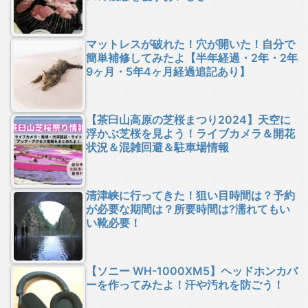
マットレスが破れた！穴が開いた！自分で
簡単補修してみたよ【半年経過・2年・2年
9ヶ月・5年4ヶ月経過追記あり】
【茶臼山高原の芝桜まつり2024】天空に
浮かぶ芝桜を見よう！ライブカメラ＆開花
状況＆混雑回避＆駐車場情報
清津峡に行ってきた！狙い目時間は？予約
が必要な期間は？所要時間は?濡れてもい
い靴必要！
【ソニー WH-1000XM5】ヘッドホンカバ
ーを作ってみたよ！汗や汚れを防ごう！