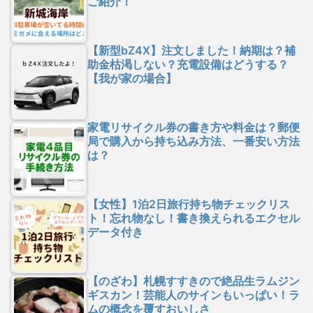
ご紹介！
【新型bZ4X】注文しました！納期は？補
助金枯渇しない？充電設備はどうする？
【我が家の場合】
家電リサイクル券の書き方や料金は？郵便
局で購入から持ち込み方法、一番安い方法
は？
【女性】1泊2日旅行持ち物チェックリス
ト！忘れ物なし！書き換えられるエクセル
データ付き
【のざわ】札幌すすきので絶品生ラムジン
ギスカン！芸能人のサインもいっぱい！ラ
ムの概念を覆すおいしさ