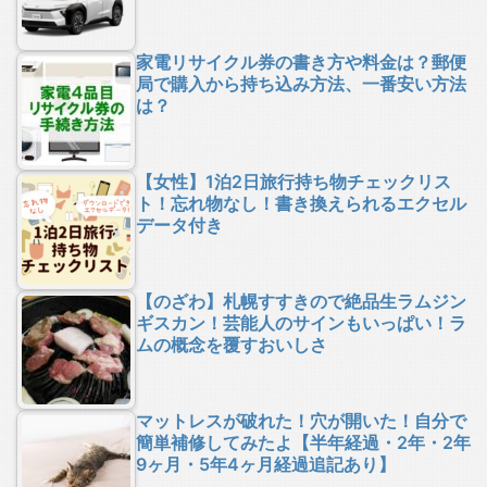
家電リサイクル券の書き方や料金は？郵便
局で購入から持ち込み方法、一番安い方法
は？
【女性】1泊2日旅行持ち物チェックリス
ト！忘れ物なし！書き換えられるエクセル
データ付き
【のざわ】札幌すすきので絶品生ラムジン
ギスカン！芸能人のサインもいっぱい！ラ
ムの概念を覆すおいしさ
マットレスが破れた！穴が開いた！自分で
簡単補修してみたよ【半年経過・2年・2年
9ヶ月・5年4ヶ月経過追記あり】