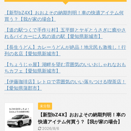
【新型bZ4X】おおよその納期判明！車の快適アイテム何
買う？【我が家の場合】
【道の駅つくで手作り村】五平餅とヤギとうさぎに癒やさ
れるバイカーに人気の道の駅【愛知県新城市】
【長生うどん】カレーうどんが絶品！地元民も激推し！行
列の名店【愛知県新城市】
【ちょうじゃ屋】湖畔を望む雰囲気のいいおしゃれなおも
ちカフェ【愛知県新城市】
【伊藤珈琲店】レトロで雰囲気のいい落ちつける喫茶店！
【愛知県蒲郡市】
未分類
【新型bZ4X】おおよその納期判明！車の
快適アイテム何買う？【我が家の場合】
2026/8/6