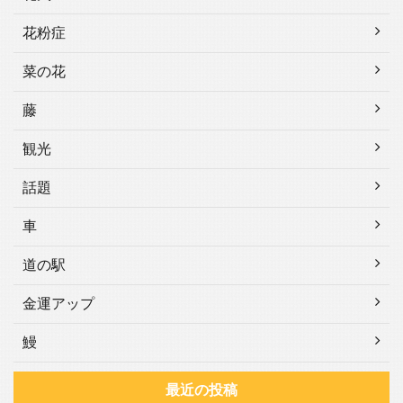
花粉症
菜の花
藤
観光
話題
車
道の駅
金運アップ
鰻
最近の投稿