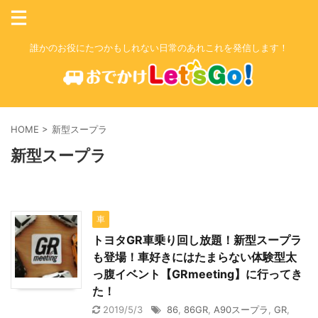
誰かのお役にたつかもしれない日常のあれこれを発信します！
HOME
>
新型スープラ
新型スープラ
車
トヨタGR車乗り回し放題！新型スープラ
も登場！車好きにはたまらない体験型太
っ腹イベント【GRmeeting】に行ってき
た！
2019/5/3
86
,
86GR
,
A90スープラ
,
GR
,