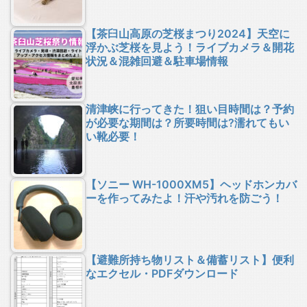
【茶臼山高原の芝桜まつり2024】天空に
浮かぶ芝桜を見よう！ライブカメラ＆開花
状況＆混雑回避＆駐車場情報
清津峡に行ってきた！狙い目時間は？予約
が必要な期間は？所要時間は?濡れてもい
い靴必要！
【ソニー WH-1000XM5】ヘッドホンカバ
ーを作ってみたよ！汗や汚れを防ごう！
【避難所持ち物リスト＆備蓄リスト】便利
なエクセル・PDFダウンロード