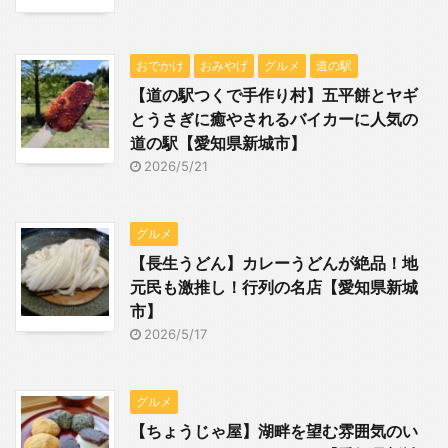
おでかけ
おみやげ
グルメ
道の駅
【道の駅つくで手作り村】五平餅とヤギ
とうさぎに癒やされるバイカーに人気の
道の駅【愛知県新城市】
2026/5/21
グルメ
【長生うどん】カレーうどんが絶品！地
元民も激推し！行列の名店【愛知県新城
市】
2026/5/17
グルメ
【ちょうじゃ屋】湖畔を望む雰囲気のい