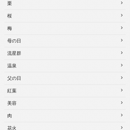
栗
桜
梅
母の日
流星群
温泉
父の日
紅葉
美容
肉
花火