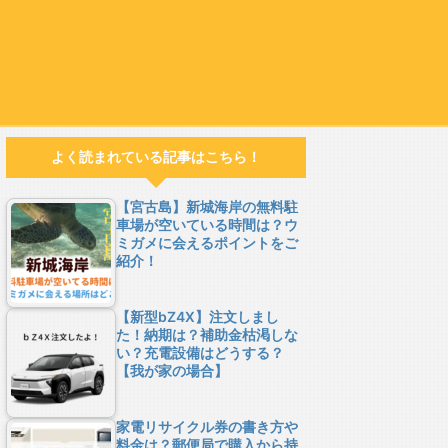
よく読まれている記事はこちら！
【宮古島】新城海岸の無料駐
車場が空いている時間は？ウ
ミガメに会えるポイントをご
紹介！
【新型bZ4X】注文しまし
た！納期は？補助金枯渇しな
い？充電設備はどうする？
【我が家の場合】
家電リサイクル券の書き方や
料金は？郵便局で購入から持