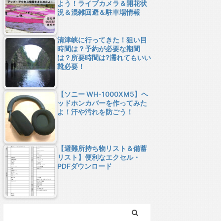
よう！ライブカメラ＆開花状
況＆混雑回避＆駐車場情報
清津峡に行ってきた！狙い目
時間は？予約が必要な期間
は？所要時間は?濡れてもいい
靴必要！
【ソニー WH-1000XM5】ヘ
ッドホンカバーを作ってみた
よ！汗や汚れを防ごう！
【避難所持ち物リスト＆備蓄
リスト】便利なエクセル・
PDFダウンロード