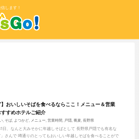
発信します！
ど】おいしいそばを食べるならここ！メニュー＆営業
おすすめホテルご紹介
い
,
そば
,
よつかど
,
メニュー
,
営業時間
,
戸隠
,
蕎麦
,
長野県
月31日、なんと大みそかに年越しそばとして 長野県戸隠でも有名な
」さんで 噂通りのとってもおいしい年越しそばを食べることがで