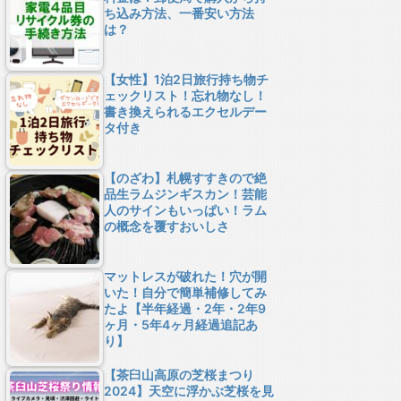
ち込み方法、一番安い方法
は？
【女性】1泊2日旅行持ち物チ
ェックリスト！忘れ物なし！
書き換えられるエクセルデー
タ付き
【のざわ】札幌すすきので絶
品生ラムジンギスカン！芸能
人のサインもいっぱい！ラム
の概念を覆すおいしさ
マットレスが破れた！穴が開
いた！自分で簡単補修してみ
たよ【半年経過・2年・2年9
ヶ月・5年4ヶ月経過追記あ
り】
【茶臼山高原の芝桜まつり
2024】天空に浮かぶ芝桜を見