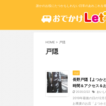
誰かのお役にたつかもしれない日常のあれこれを
HOME
>
戸隠
戸隠
そば
長野戸隠【よつか
時間＆アクセス＆
2020/2/22
おいし
2019年最後の日の12
お蕎麦のお店「よつかど