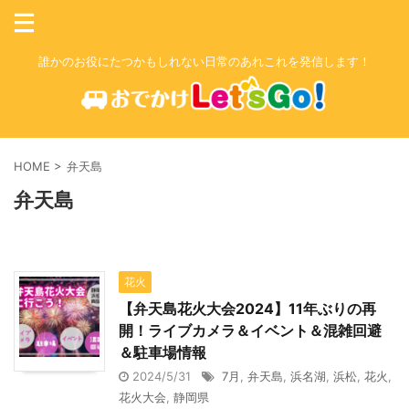
誰かのお役にたつかもしれない日常のあれこれを発信します！
HOME
>
弁天島
弁天島
花火
【弁天島花火大会2024】11年ぶりの再
開！ライブカメラ＆イベント＆混雑回避
＆駐車場情報
2024/5/31
7月
,
弁天島
,
浜名湖
,
浜松
,
花火
,
花火大会
,
静岡県