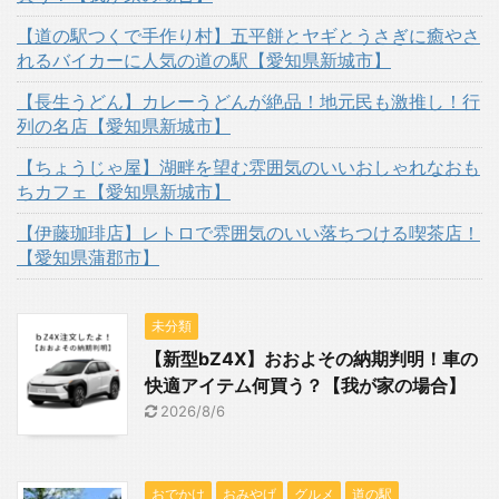
【道の駅つくで手作り村】五平餅とヤギとうさぎに癒やさ
れるバイカーに人気の道の駅【愛知県新城市】
【長生うどん】カレーうどんが絶品！地元民も激推し！行
列の名店【愛知県新城市】
【ちょうじゃ屋】湖畔を望む雰囲気のいいおしゃれなおも
ちカフェ【愛知県新城市】
【伊藤珈琲店】レトロで雰囲気のいい落ちつける喫茶店！
【愛知県蒲郡市】
未分類
【新型bZ4X】おおよその納期判明！車の
快適アイテム何買う？【我が家の場合】
2026/8/6
おでかけ
おみやげ
グルメ
道の駅