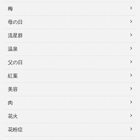
梅
母の日
流星群
温泉
父の日
紅葉
美容
肉
花火
花粉症