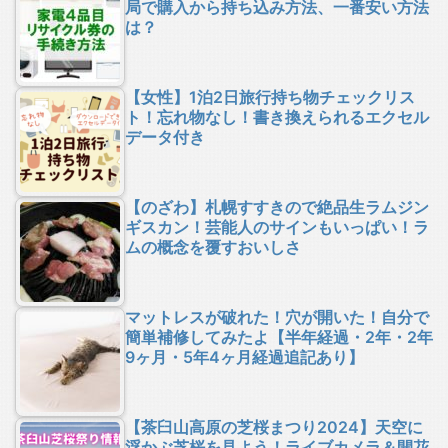
局で購入から持ち込み方法、一番安い方法
は？
【女性】1泊2日旅行持ち物チェックリス
ト！忘れ物なし！書き換えられるエクセル
データ付き
【のざわ】札幌すすきので絶品生ラムジン
ギスカン！芸能人のサインもいっぱい！ラ
ムの概念を覆すおいしさ
マットレスが破れた！穴が開いた！自分で
簡単補修してみたよ【半年経過・2年・2年
9ヶ月・5年4ヶ月経過追記あり】
【茶臼山高原の芝桜まつり2024】天空に
浮かぶ芝桜を見よう！ライブカメラ＆開花