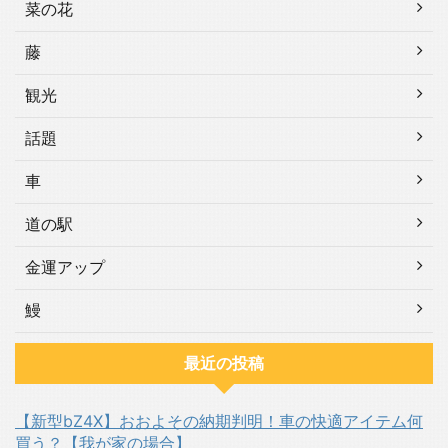
菜の花
藤
観光
話題
車
道の駅
金運アップ
鰻
最近の投稿
【新型bZ4X】おおよその納期判明！車の快適アイテム何
買う？【我が家の場合】