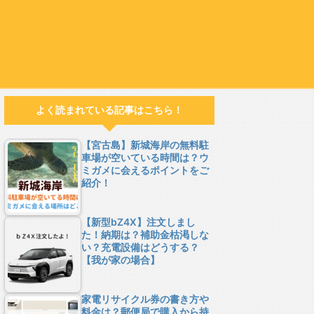
よく読まれている記事はこちら！
【宮古島】新城海岸の無料駐
車場が空いている時間は？ウ
ミガメに会えるポイントをご
紹介！
【新型bZ4X】注文しまし
た！納期は？補助金枯渇しな
い？充電設備はどうする？
【我が家の場合】
家電リサイクル券の書き方や
料金は？郵便局で購入から持