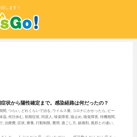
発信します！
期症状から陽性確定まで。感染経路は何だったの？
期間
,
つらい
,
どれくらいで治る
,
ウイルス量
,
コロナにかかったら
,
ピー
体温
,
何日休む
,
初期症状
,
同居人
,
味覚障害
,
咳止め
,
嗅覚障害
,
待機期間
,
で
,
治療費
,
症状
,
療養
,
行動制限
,
費用
,
過ごし方
,
鎮痛剤
,
風邪との違い
,