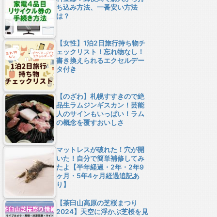
ち込み方法、一番安い方法
は？
【女性】1泊2日旅行持ち物チ
ェックリスト！忘れ物なし！
書き換えられるエクセルデー
タ付き
【のざわ】札幌すすきので絶
品生ラムジンギスカン！芸能
人のサインもいっぱい！ラム
の概念を覆すおいしさ
マットレスが破れた！穴が開
いた！自分で簡単補修してみ
たよ【半年経過・2年・2年9
ヶ月・5年4ヶ月経過追記あ
り】
【茶臼山高原の芝桜まつり
2024】天空に浮かぶ芝桜を見