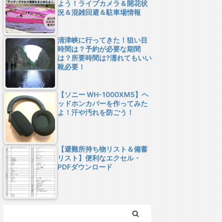
よう！ライブカメラ＆開花状
況＆混雑回避＆駐車場情報
清津峡に行ってきた！狙い目
時間は？予約が必要な期間
は？所要時間は?濡れてもいい
靴必要！
【ソニー WH-1000XM5】ヘ
ッドホンカバーを作ってみた
よ！汗や汚れを防ごう！
【避難所持ち物リスト＆備蓄
リスト】便利なエクセル・
PDFダウンロード