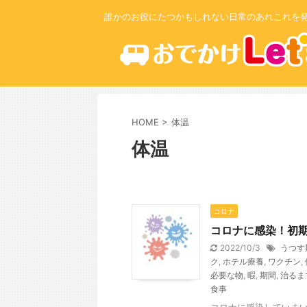
誰かのお役にたつかもしれない日常のあれこれを
HOME
>
体温
体温
コロナ
コロナに感染！初
2022/10/3
うつす
ク
,
ホテル療養
,
ワクチン
,
必要な物
,
暇
,
期間
,
治るま
食事