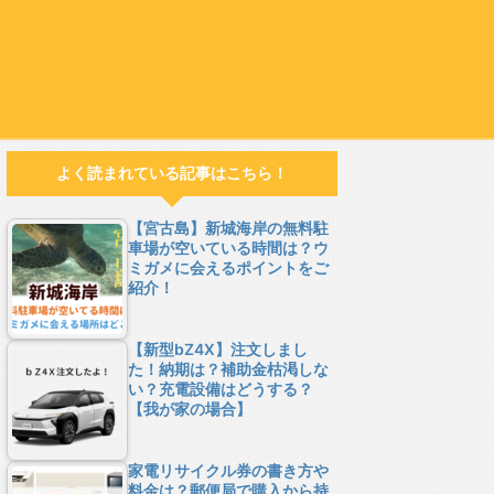
よく読まれている記事はこちら！
【宮古島】新城海岸の無料駐
車場が空いている時間は？ウ
ミガメに会えるポイントをご
紹介！
【新型bZ4X】注文しまし
た！納期は？補助金枯渇しな
い？充電設備はどうする？
【我が家の場合】
家電リサイクル券の書き方や
料金は？郵便局で購入から持