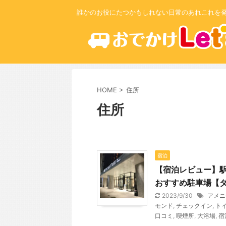
誰かのお役にたつかもしれない日常のあれこれを
HOME
>
住所
住所
宿泊
【宿泊レビュー】
おすすめ駐車場【ダ
2023/9/30
アメニ
モンド
,
チェックイン
,
ト
口コミ
,
喫煙所
,
大浴場
,
宿