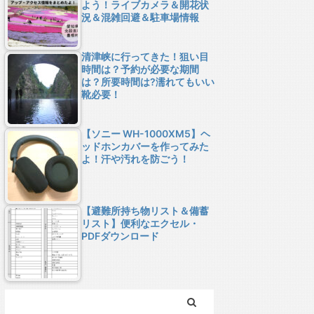
よう！ライブカメラ＆開花状
況＆混雑回避＆駐車場情報
清津峡に行ってきた！狙い目
時間は？予約が必要な期間
は？所要時間は?濡れてもいい
靴必要！
【ソニー WH-1000XM5】ヘ
ッドホンカバーを作ってみた
よ！汗や汚れを防ごう！
【避難所持ち物リスト＆備蓄
リスト】便利なエクセル・
PDFダウンロード