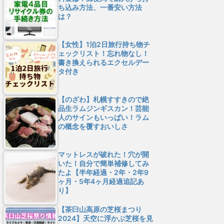
ち込み方法、一番安い方法
は？
【女性】1泊2日旅行持ち物チ
ェックリスト！忘れ物なし！
書き換えられるエクセルデー
タ付き
【のざわ】札幌すすきので絶
品生ラムジンギスカン！芸能
人のサインもいっぱい！ラム
の概念を覆すおいしさ
マットレスが破れた！穴が開
いた！自分で簡単補修してみ
たよ【半年経過・2年・2年9
ヶ月・5年4ヶ月経過追記あ
り】
【茶臼山高原の芝桜まつり
2024】天空に浮かぶ芝桜を見