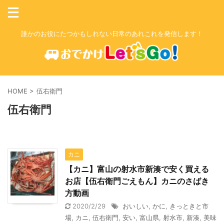
誰かのお役にたつかもしれない日常のあれこれを発信します！
HOME
>
伍右衛門
伍右衛門
カニ
【カニ】富山の射水市新湊で安く買える
お店【伍右衛門ごえもん】カニのさばき
方動画
2020/2/29
おいしい
,
かに
,
きっときと市
場
,
カニ
,
伍右衛門
,
安い
,
富山県
,
射水市
,
新湊
,
美味