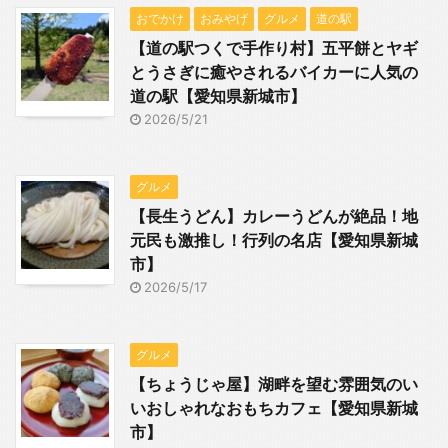
おでかけ
おみやげ
グルメ
道の駅
【道の駅つくで手作り村】五平餅とヤギ
とうさぎに癒やされるバイカーに人気の
道の駅【愛知県新城市】
2026/5/21
グルメ
【長生うどん】カレーうどんが絶品！地
元民も激推し！行列の名店【愛知県新城
市】
2026/5/17
グルメ
【ちょうじゃ屋】湖畔を望む雰囲気のい
いおしゃれなおもちカフェ【愛知県新城
市】