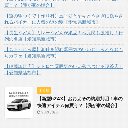
買う？【我が家の場合】
【道の駅つくで手作り村】五平餅とヤギとうさぎに癒やさ
れるバイカーに人気の道の駅【愛知県新城市】
【長生うどん】カレーうどんが絶品！地元民も激推し！行
列の名店【愛知県新城市】
【ちょうじゃ屋】湖畔を望む雰囲気のいいおしゃれなおも
ちカフェ【愛知県新城市】
【伊藤珈琲店】レトロで雰囲気のいい落ちつける喫茶店！
【愛知県蒲郡市】
未分類
【新型bZ4X】おおよその納期判明！車の
快適アイテム何買う？【我が家の場合】
2026/8/6