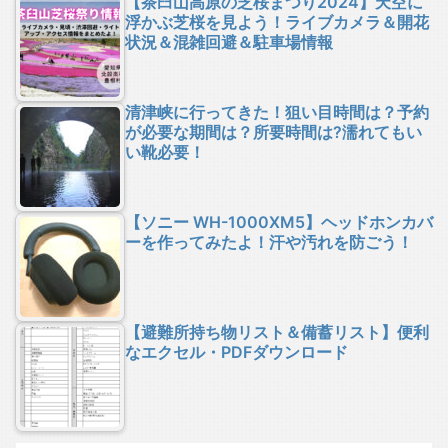
【茶臼山高原の芝桜まつり2024】天空に
浮かぶ芝桜を見よう！ライブカメラ＆開花
状況＆混雑回避＆駐車場情報
清津峡に行ってきた！狙い目時間は？予約
が必要な期間は？所要時間は?濡れてもい
い靴必要！
【ソニー WH-1000XM5】ヘッドホンカバ
ーを作ってみたよ！汗や汚れを防ごう！
【避難所持ち物リスト＆備蓄リスト】便利
なエクセル・PDFダウンロード