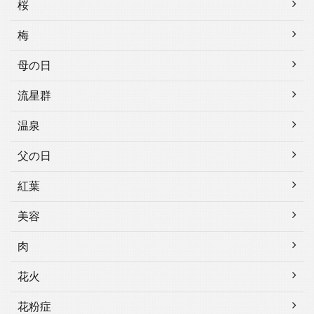
桜
梅
母の日
流星群
温泉
父の日
紅葉
美容
肉
花火
花粉症