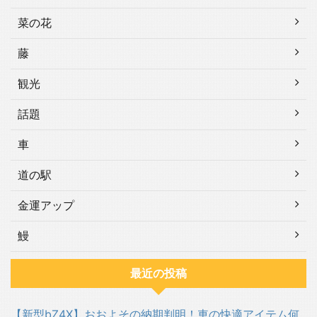
菜の花
藤
観光
話題
車
道の駅
金運アップ
鰻
最近の投稿
【新型bZ4X】おおよその納期判明！車の快適アイテム何