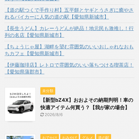
【道の駅つくで手作り村】五平餅とヤギとうさぎに癒やさ
れるバイカーに人気の道の駅【愛知県新城市】
【長生うどん】カレーうどんが絶品！地元民も激推し！行
列の名店【愛知県新城市】
【ちょうじゃ屋】湖畔を望む雰囲気のいいおしゃれなおも
ちカフェ【愛知県新城市】
【伊藤珈琲店】レトロで雰囲気のいい落ちつける喫茶店！
【愛知県蒲郡市】
未分類
【新型bZ4X】おおよその納期判明！車の
快適アイテム何買う？【我が家の場合】
2026/8/6
おでかけ
おみやげ
グルメ
道の駅