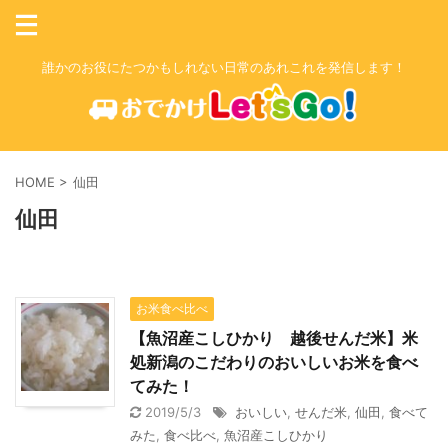
誰かのお役にたつかもしれない日常のあれこれを発信します！
HOME
>
仙田
仙田
お米食べ比べ
【魚沼産こしひかり 越後せんだ米】米
処新潟のこだわりのおいしいお米を食べ
てみた！
2019/5/3
おいしい
,
せんだ米
,
仙田
,
食べて
みた
,
食べ比べ
,
魚沼産こしひかり