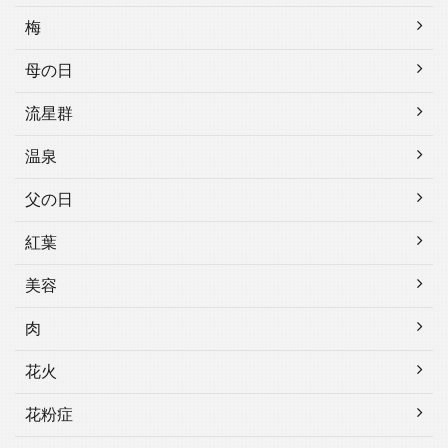
梅
母の日
流星群
温泉
父の日
紅葉
美容
肉
花火
花粉症