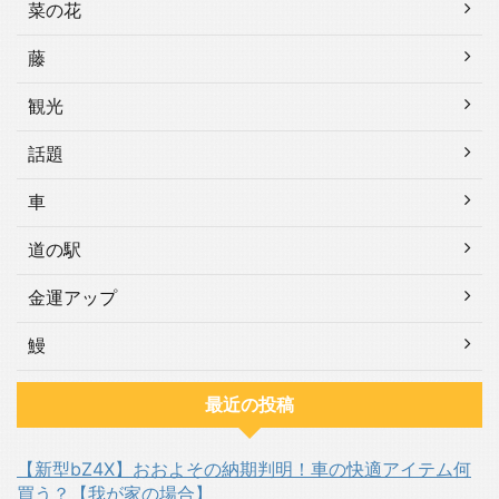
菜の花
藤
観光
話題
車
道の駅
金運アップ
鰻
最近の投稿
【新型bZ4X】おおよその納期判明！車の快適アイテム何
買う？【我が家の場合】