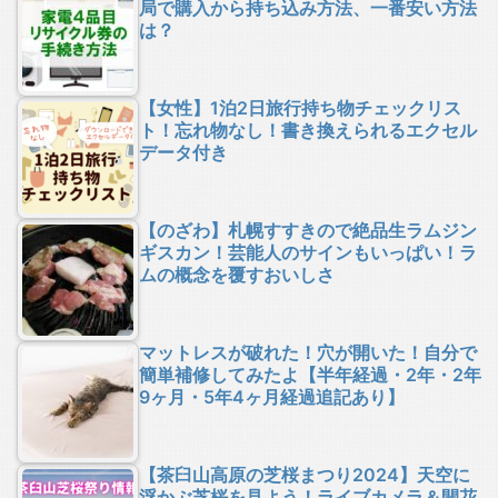
局で購入から持ち込み方法、一番安い方法
は？
【女性】1泊2日旅行持ち物チェックリス
ト！忘れ物なし！書き換えられるエクセル
データ付き
【のざわ】札幌すすきので絶品生ラムジン
ギスカン！芸能人のサインもいっぱい！ラ
ムの概念を覆すおいしさ
マットレスが破れた！穴が開いた！自分で
簡単補修してみたよ【半年経過・2年・2年
9ヶ月・5年4ヶ月経過追記あり】
【茶臼山高原の芝桜まつり2024】天空に
浮かぶ芝桜を見よう！ライブカメラ＆開花