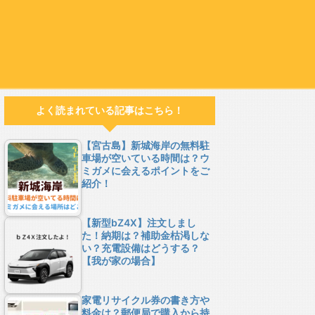
よく読まれている記事はこちら！
【宮古島】新城海岸の無料駐
車場が空いている時間は？ウ
ミガメに会えるポイントをご
紹介！
【新型bZ4X】注文しまし
た！納期は？補助金枯渇しな
い？充電設備はどうする？
【我が家の場合】
家電リサイクル券の書き方や
料金は？郵便局で購入から持