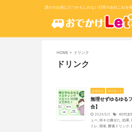
誰かのお役にたつかもしれない日常のあれこれを
HOME
>
ドリンク
ドリンク
お役立ち
ダイエット
無理せずゆるゆる
合】
2024/5/3
40代女
ュー
,
何キロ痩せた
,
効果
,
トレ
,
簡単
,
酵素ドリンク
,