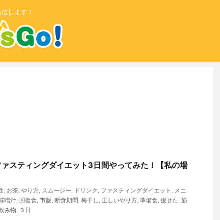
発信します！
ファスティングダイエット3日間やってみた！【私の場
性
,
お茶
,
やり方
,
スムージー
,
ドリンク
,
ファスティングダイエット
,
メニ
味噌汁
,
回復食
,
市販
,
断食期間
,
梅干し
,
正しいやり方
,
準備食
,
痩せた
,
筋
飲み物
,
３日