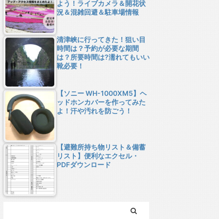
よう！ライブカメラ＆開花状
況＆混雑回避＆駐車場情報
清津峡に行ってきた！狙い目
時間は？予約が必要な期間
は？所要時間は?濡れてもいい
靴必要！
【ソニー WH-1000XM5】ヘ
ッドホンカバーを作ってみた
よ！汗や汚れを防ごう！
【避難所持ち物リスト＆備蓄
リスト】便利なエクセル・
PDFダウンロード