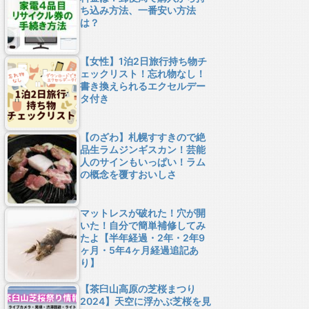
ち込み方法、一番安い方法
は？
【女性】1泊2日旅行持ち物チ
ェックリスト！忘れ物なし！
書き換えられるエクセルデー
タ付き
【のざわ】札幌すすきので絶
品生ラムジンギスカン！芸能
人のサインもいっぱい！ラム
の概念を覆すおいしさ
マットレスが破れた！穴が開
いた！自分で簡単補修してみ
たよ【半年経過・2年・2年9
ヶ月・5年4ヶ月経過追記あ
り】
【茶臼山高原の芝桜まつり
2024】天空に浮かぶ芝桜を見