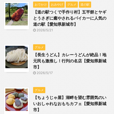
おでかけ
おみやげ
グルメ
道の駅
【道の駅つくで手作り村】五平餅とヤギ
とうさぎに癒やされるバイカーに人気の
道の駅【愛知県新城市】
2026/5/21
グルメ
【長生うどん】カレーうどんが絶品！地
元民も激推し！行列の名店【愛知県新城
市】
2026/5/17
グルメ
【ちょうじゃ屋】湖畔を望む雰囲気のい
いおしゃれなおもちカフェ【愛知県新城
市】