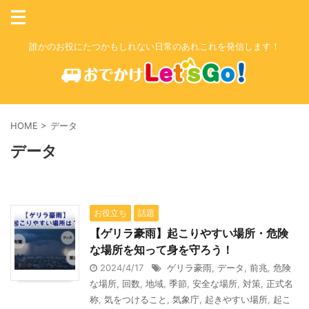
誰かのお役にたつかもしれない日常のあれこれを発信します！
HOME
>
データ
データ
お役立ち
話題
【ゲリラ豪雨】起こりやすい場所・危険
な場所を知って身を守ろう！
2024/4/17
ゲリラ豪雨
,
データ
,
前兆
,
危険
な場所
,
回数
,
地域
,
季節
,
安全な場所
,
対策
,
正式名
称
,
気をつけること
,
気象庁
,
起きやすい場所
,
起こ