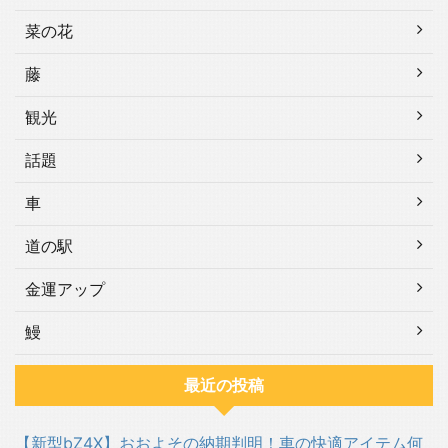
菜の花
藤
観光
話題
車
道の駅
金運アップ
鰻
最近の投稿
【新型bZ4X】おおよその納期判明！車の快適アイテム何