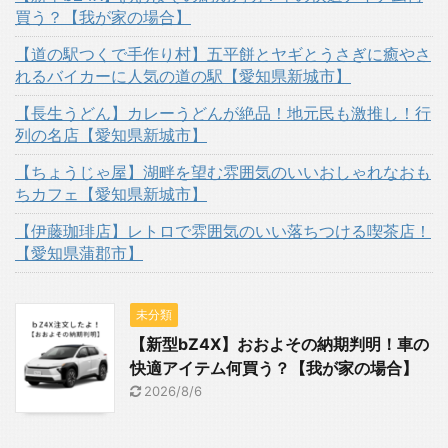
買う？【我が家の場合】
【道の駅つくで手作り村】五平餅とヤギとうさぎに癒やさ
れるバイカーに人気の道の駅【愛知県新城市】
【長生うどん】カレーうどんが絶品！地元民も激推し！行
列の名店【愛知県新城市】
【ちょうじゃ屋】湖畔を望む雰囲気のいいおしゃれなおも
ちカフェ【愛知県新城市】
【伊藤珈琲店】レトロで雰囲気のいい落ちつける喫茶店！
【愛知県蒲郡市】
未分類
【新型bZ4X】おおよその納期判明！車の
快適アイテム何買う？【我が家の場合】
2026/8/6