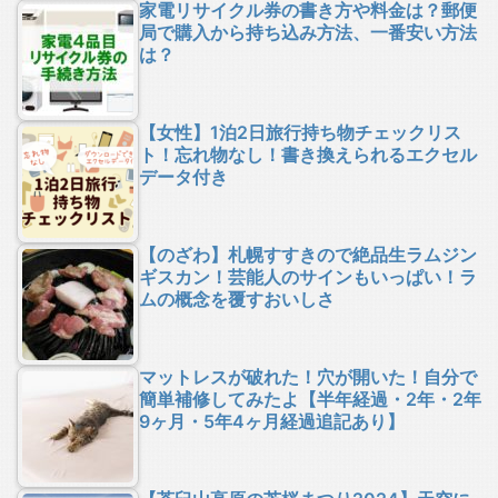
家電リサイクル券の書き方や料金は？郵便
局で購入から持ち込み方法、一番安い方法
は？
【女性】1泊2日旅行持ち物チェックリス
ト！忘れ物なし！書き換えられるエクセル
データ付き
【のざわ】札幌すすきので絶品生ラムジン
ギスカン！芸能人のサインもいっぱい！ラ
ムの概念を覆すおいしさ
マットレスが破れた！穴が開いた！自分で
簡単補修してみたよ【半年経過・2年・2年
9ヶ月・5年4ヶ月経過追記あり】