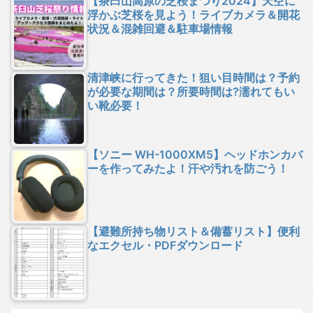
【茶臼山高原の芝桜まつり2024】天空に
浮かぶ芝桜を見よう！ライブカメラ＆開花
状況＆混雑回避＆駐車場情報
清津峡に行ってきた！狙い目時間は？予約
が必要な期間は？所要時間は?濡れてもい
い靴必要！
【ソニー WH-1000XM5】ヘッドホンカバ
ーを作ってみたよ！汗や汚れを防ごう！
【避難所持ち物リスト＆備蓄リスト】便利
なエクセル・PDFダウンロード