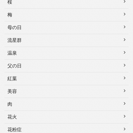
桜
梅
母の日
流星群
温泉
父の日
紅葉
美容
肉
花火
花粉症