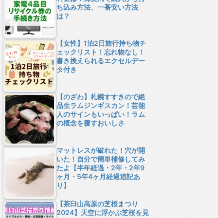
ち込み方法、一番安い方法
は？
【女性】1泊2日旅行持ち物チ
ェックリスト！忘れ物なし！
書き換えられるエクセルデー
タ付き
【のざわ】札幌すすきので絶
品生ラムジンギスカン！芸能
人のサインもいっぱい！ラム
の概念を覆すおいしさ
マットレスが破れた！穴が開
いた！自分で簡単補修してみ
たよ【半年経過・2年・2年9
ヶ月・5年4ヶ月経過追記あ
り】
【茶臼山高原の芝桜まつり
2024】天空に浮かぶ芝桜を見