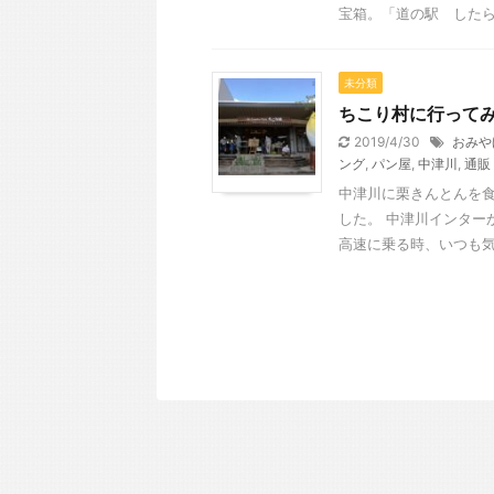
宝箱。「道の駅 したら」 
未分類
ちこり村に行って
2019/4/30
おみや
ング
,
パン屋
,
中津川
,
通販
中津川に栗きんとんを
した。 中津川インター
高速に乗る時、いつも気に