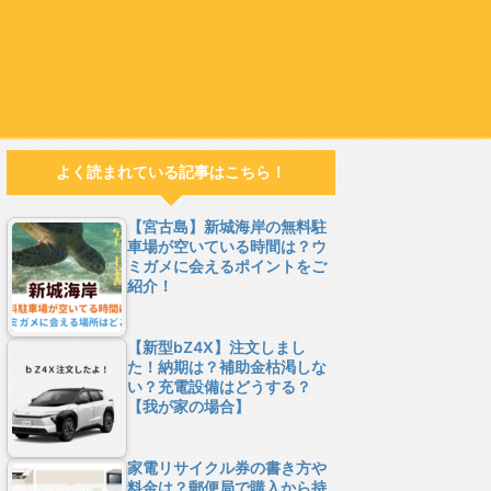
よく読まれている記事はこちら！
【宮古島】新城海岸の無料駐
車場が空いている時間は？ウ
ミガメに会えるポイントをご
紹介！
【新型bZ4X】注文しまし
た！納期は？補助金枯渇しな
い？充電設備はどうする？
【我が家の場合】
家電リサイクル券の書き方や
料金は？郵便局で購入から持