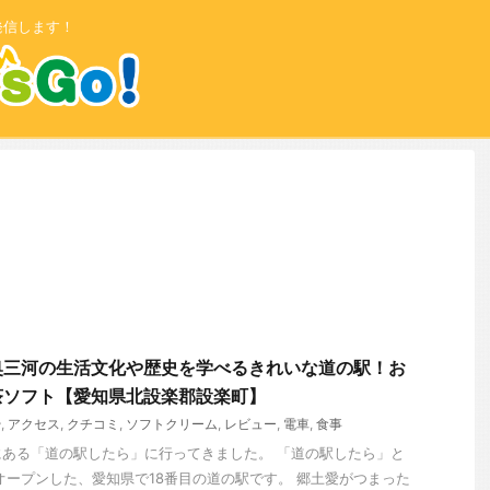
発信します！
奥三河の生活文化や歴史を学べるきれいな道の駅！お
茶ソフト【愛知県北設楽郡設楽町】
や
,
アクセス
,
クチコミ
,
ソフトクリーム
,
レビュー
,
電車
,
食事
ある「道の駅したら」に行ってきました。 「道の駅したら」と
日にオープンした、愛知県で18番目の道の駅です。 郷土愛がつまった