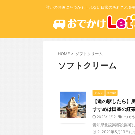
誰かのお役にたつかもしれない日常のあれこれを
HOME
>
ソフトクリーム
ソフトクリーム
グルメ
道の駅
【道の駅したら】
すすめは田峯の紅
2023/11/12
つぐ
愛知県北設楽郡設楽町に
は？ 2021年5月13