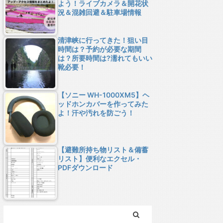
よう！ライブカメラ＆開花状
況＆混雑回避＆駐車場情報
清津峡に行ってきた！狙い目
時間は？予約が必要な期間
は？所要時間は?濡れてもいい
靴必要！
【ソニー WH-1000XM5】ヘ
ッドホンカバーを作ってみた
よ！汗や汚れを防ごう！
【避難所持ち物リスト＆備蓄
リスト】便利なエクセル・
PDFダウンロード