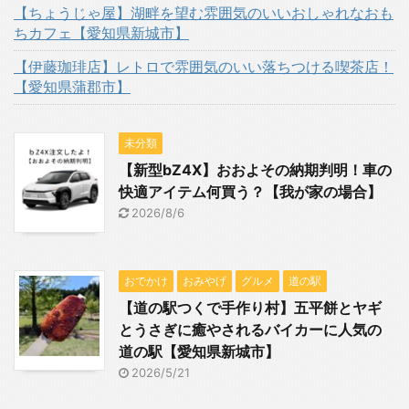
【ちょうじゃ屋】湖畔を望む雰囲気のいいおしゃれなおも
ちカフェ【愛知県新城市】
【伊藤珈琲店】レトロで雰囲気のいい落ちつける喫茶店！
【愛知県蒲郡市】
未分類
【新型bZ4X】おおよその納期判明！車の
快適アイテム何買う？【我が家の場合】
2026/8/6
おでかけ
おみやげ
グルメ
道の駅
【道の駅つくで手作り村】五平餅とヤギ
とうさぎに癒やされるバイカーに人気の
道の駅【愛知県新城市】
2026/5/21