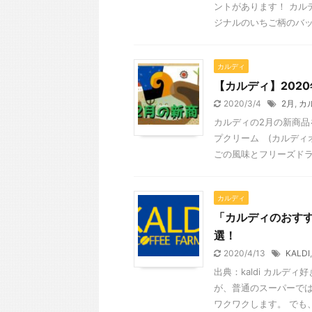
ントがあります！ カル
ジナルのいちご柄のバッグ
カルディ
【カルディ】202
2020/3/4
2月
,
カ
カルディの2月の新商品
プクリーム (カルディ
ごの風味とフリーズドライ
カルディ
「カルディのおすす
選！
2020/4/13
KALDI
出典：kaldi カルデ
が、普通のスーパーで
ワクワクします。 でも、た