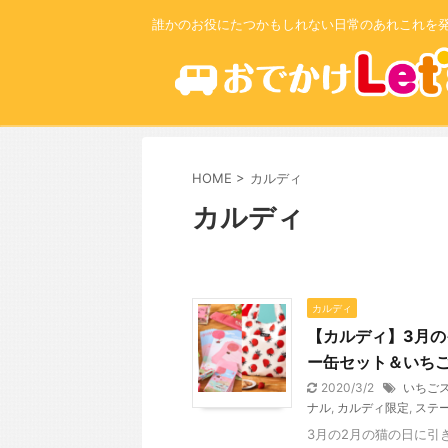
誰かのお役にたつかもしれない日常のあれこれを
HOME
>
カルディ
カルディ
カルディ
【カルディ】3月
ー缶セット＆いち
2020/3/2
いちご
ナル
,
カルディ限定
,
ステ
3月の2月の猫の日に引