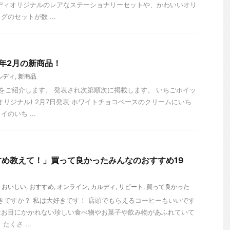
ディオリジナルのレアなステーショナリーセットや、かわいいオリ
のセットが数 ...
0年2月の新商品！
ルディ
,
新商品
をご紹介します。 発表され次第順次に掲載します。 いちごホイッ
オリジナル) 2月7日発表 ホワイトチョコベースのクリームにいち
のいち ...
め教えて！」買って良かったみんなのおすすめ19
,
おいしい
,
おすすめ
,
オンライン
,
カルディ
,
リピート
,
買って良かった
ィ好きですか？ 私は大好きです！ 店頭でもらえるコーヒーもいいです
はお目にかかれない珍しい食べ物やお菓子や飲み物があふれていて
くさ ...