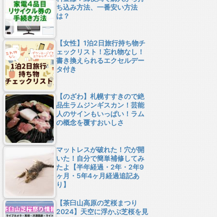
ち込み方法、一番安い方法
は？
【女性】1泊2日旅行持ち物チ
ェックリスト！忘れ物なし！
書き換えられるエクセルデー
タ付き
【のざわ】札幌すすきので絶
品生ラムジンギスカン！芸能
人のサインもいっぱい！ラム
の概念を覆すおいしさ
マットレスが破れた！穴が開
いた！自分で簡単補修してみ
たよ【半年経過・2年・2年9
ヶ月・5年4ヶ月経過追記あ
り】
【茶臼山高原の芝桜まつり
2024】天空に浮かぶ芝桜を見