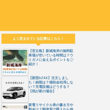
よく読まれている記事はこちら！
【宮古島】新城海岸の無料駐
車場が空いている時間は？ウ
ミガメに会えるポイントをご
紹介！
【新型bZ4X】注文しまし
た！納期は？補助金枯渇しな
い？充電設備はどうする？
【我が家の場合】
家電リサイクル券の書き方や
料金は？郵便局で購入から持