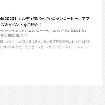
日2023】カルディ猫バッグやニャンコーヒー、アフ
ッズ＆イベントをご紹介！
ヌーンティー
,
カルディ
,
ニャンコーヒー
,
ネコバッグ
,
猫の日2023
,
猫の
,
猫の日限定
,
猫グッズ
の日」です。 この猫の日は日本の猫の日実行委員会によって1987年
ぜ2月22日に決まったかというと、2月22日が にゃん・にゃん・に
...