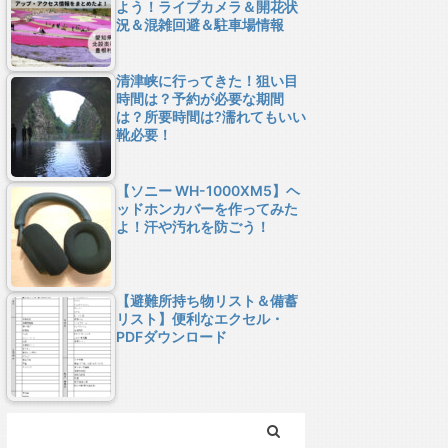
よう！ライブカメラ＆開花状
況＆混雑回避＆駐車場情報
清津峡に行ってきた！狙い目
時間は？予約が必要な期間
は？所要時間は?濡れてもいい
靴必要！
【ソニー WH-1000XM5】ヘ
ッドホンカバーを作ってみた
よ！汗や汚れを防ごう！
【避難所持ち物リスト＆備蓄
リスト】便利なエクセル・
PDFダウンロード