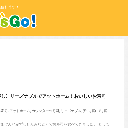
発信します！
寿し】リーズナブルでアットホーム！おいしいお寿司
！
い寿司
,
アットホーム
,
カウンターの寿司
,
リーズナブル
,
安い
,
富山弁
,
富
まけんいみずししんみなと）でお寿司を食べてきました。 とって