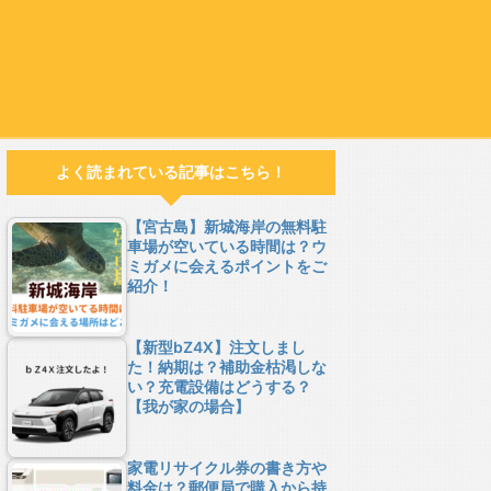
よく読まれている記事はこちら！
【宮古島】新城海岸の無料駐
車場が空いている時間は？ウ
ミガメに会えるポイントをご
紹介！
【新型bZ4X】注文しまし
た！納期は？補助金枯渇しな
い？充電設備はどうする？
【我が家の場合】
家電リサイクル券の書き方や
料金は？郵便局で購入から持