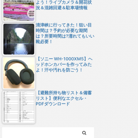
よう！ライブカメラ＆開花状
況＆混雑回避＆駐車場情報
清津峡に行ってきた！狙い目
時間は？予約が必要な期間
は？所要時間は?濡れてもいい
靴必要！
【ソニー WH-1000XM5】ヘ
ッドホンカバーを作ってみた
よ！汗や汚れを防ごう！
【避難所持ち物リスト＆備蓄
リスト】便利なエクセル・
PDFダウンロード