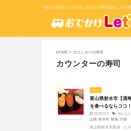
誰かのお役にたつかもしれない日常のあれこれを
HOME
>
カウンターの寿司
カウンターの寿司
グルメ
富山県射水市【清
を食べるならココ
2020/3/7
おいし
山県
,
射水市
,
新湊
,
穴場
富山県射水市新湊（とや