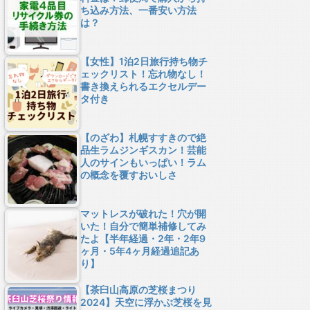
ち込み方法、一番安い方法
は？
【女性】1泊2日旅行持ち物チ
ェックリスト！忘れ物なし！
書き換えられるエクセルデー
タ付き
【のざわ】札幌すすきので絶
品生ラムジンギスカン！芸能
人のサインもいっぱい！ラム
の概念を覆すおいしさ
マットレスが破れた！穴が開
いた！自分で簡単補修してみ
たよ【半年経過・2年・2年9
ヶ月・5年4ヶ月経過追記あ
り】
【茶臼山高原の芝桜まつり
2024】天空に浮かぶ芝桜を見