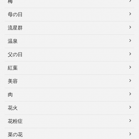
梅
母の日
流星群
温泉
父の日
紅葉
美容
肉
花火
花粉症
菜の花