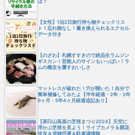
は？
【女性】1泊2日旅行持ち物チェックリス
ト！忘れ物なし！書き換えられるエクセル
データ付き
【のざわ】札幌すすきので絶品生ラムジン
ギスカン！芸能人のサインもいっぱい！ラ
ムの概念を覆すおいしさ
マットレスが破れた！穴が開いた！自分で
簡単補修してみたよ【半年経過・2年・2年
9ヶ月・5年4ヶ月経過追記あり】
【茶臼山高原の芝桜まつり2024】天空に
浮かぶ芝桜を見よう！ライブカメラ＆開花
状況＆混雑回避＆駐車場情報