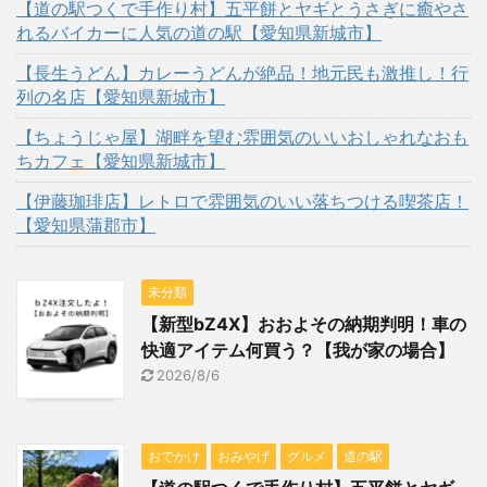
【道の駅つくで手作り村】五平餅とヤギとうさぎに癒やさ
れるバイカーに人気の道の駅【愛知県新城市】
【長生うどん】カレーうどんが絶品！地元民も激推し！行
列の名店【愛知県新城市】
【ちょうじゃ屋】湖畔を望む雰囲気のいいおしゃれなおも
ちカフェ【愛知県新城市】
【伊藤珈琲店】レトロで雰囲気のいい落ちつける喫茶店！
【愛知県蒲郡市】
未分類
【新型bZ4X】おおよその納期判明！車の
快適アイテム何買う？【我が家の場合】
2026/8/6
おでかけ
おみやげ
グルメ
道の駅