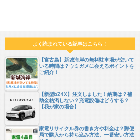
よく読まれている記事はこちら！
【宮古島】新城海岸の無料駐車場が空いて
いる時間は？ウミガメに会えるポイントを
ご紹介！
【新型bZ4X】注文しました！納期は？補
助金枯渇しない？充電設備はどうする？
【我が家の場合】
家電リサイクル券の書き方や料金は？郵便
局で購入から持ち込み方法、一番安い方法