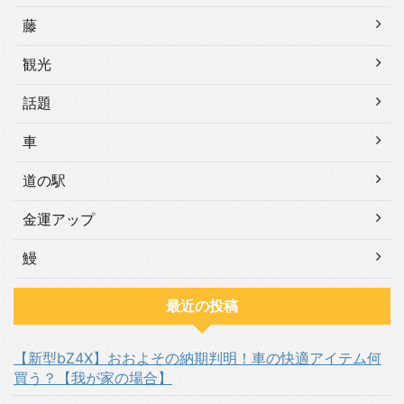
藤
観光
話題
車
道の駅
金運アップ
鰻
最近の投稿
【新型bZ4X】おおよその納期判明！車の快適アイテム何
買う？【我が家の場合】