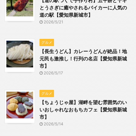
【道の駅つくで手作り村】五平餅とヤギ
とうさぎに癒やされるバイカーに人気の
道の駅【愛知県新城市】
2026/5/21
グルメ
【長生うどん】カレーうどんが絶品！地
元民も激推し！行列の名店【愛知県新城
市】
2026/5/17
グルメ
【ちょうじゃ屋】湖畔を望む雰囲気のい
いおしゃれなおもちカフェ【愛知県新城
市】
2026/5/14