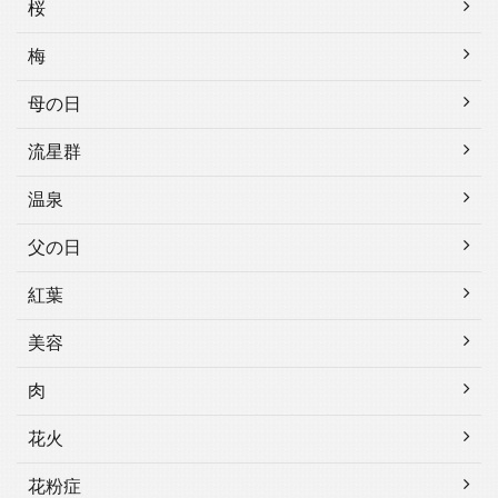
桜
梅
母の日
流星群
温泉
父の日
紅葉
美容
肉
花火
花粉症