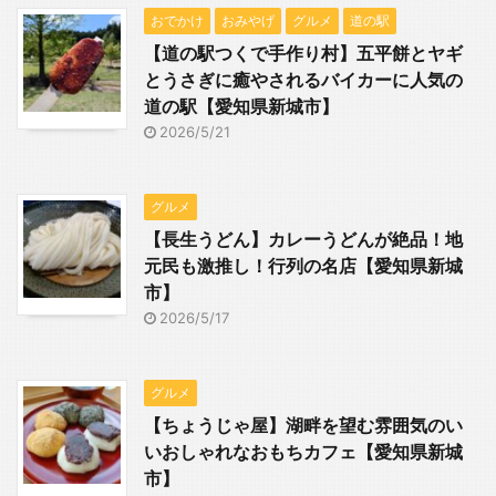
おでかけ
おみやげ
グルメ
道の駅
【道の駅つくで手作り村】五平餅とヤギ
とうさぎに癒やされるバイカーに人気の
道の駅【愛知県新城市】
2026/5/21
グルメ
【長生うどん】カレーうどんが絶品！地
元民も激推し！行列の名店【愛知県新城
市】
2026/5/17
グルメ
【ちょうじゃ屋】湖畔を望む雰囲気のい
いおしゃれなおもちカフェ【愛知県新城
市】