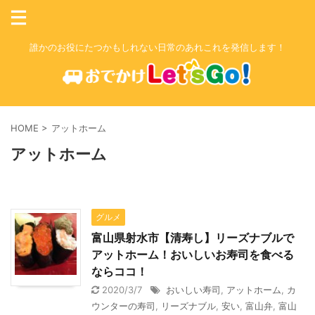
誰かのお役にたつかもしれない日常のあれこれを発信します！
HOME
>
アットホーム
アットホーム
グルメ
富山県射水市【清寿し】リーズナブルで
アットホーム！おいしいお寿司を食べる
ならココ！
2020/3/7
おいしい寿司
,
アットホーム
,
カ
ウンターの寿司
,
リーズナブル
,
安い
,
富山弁
,
富山