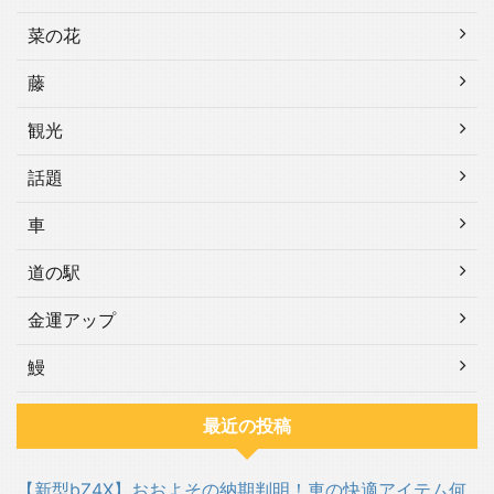
菜の花
藤
観光
話題
車
道の駅
金運アップ
鰻
最近の投稿
【新型bZ4X】おおよその納期判明！車の快適アイテム何