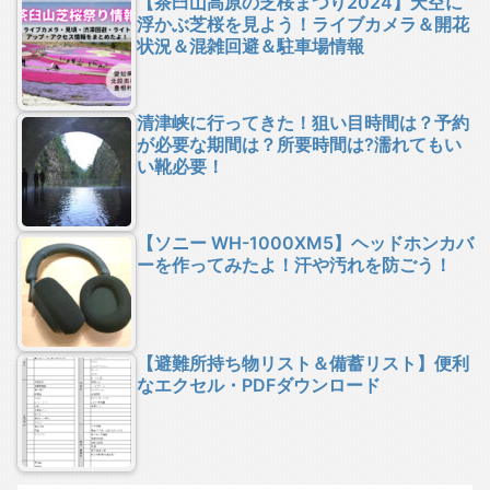
【茶臼山高原の芝桜まつり2024】天空に
浮かぶ芝桜を見よう！ライブカメラ＆開花
状況＆混雑回避＆駐車場情報
清津峡に行ってきた！狙い目時間は？予約
が必要な期間は？所要時間は?濡れてもい
い靴必要！
【ソニー WH-1000XM5】ヘッドホンカバ
ーを作ってみたよ！汗や汚れを防ごう！
【避難所持ち物リスト＆備蓄リスト】便利
なエクセル・PDFダウンロード