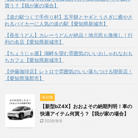
買う？【我が家の場合】
【道の駅つくで手作り村】五平餅とヤギとうさぎに癒やさ
れるバイカーに人気の道の駅【愛知県新城市】
【長生うどん】カレーうどんが絶品！地元民も激推し！行
列の名店【愛知県新城市】
【ちょうじゃ屋】湖畔を望む雰囲気のいいおしゃれなおも
ちカフェ【愛知県新城市】
【伊藤珈琲店】レトロで雰囲気のいい落ちつける喫茶店！
【愛知県蒲郡市】
未分類
【新型bZ4X】おおよその納期判明！車の
快適アイテム何買う？【我が家の場合】
2026/8/6