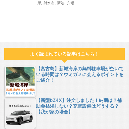
県
,
射水市
,
新湊
,
穴場
よく読まれている記事はこちら！
【宮古島】新城海岸の無料駐車場が空いて
いる時間は？ウミガメに会えるポイントを
ご紹介！
【新型bZ4X】注文しました！納期は？補
助金枯渇しない？充電設備はどうする？
【我が家の場合】