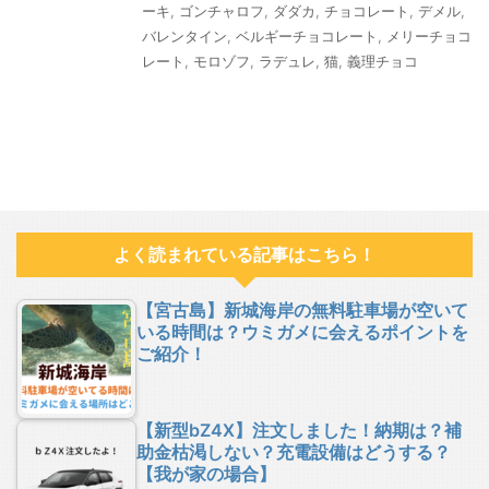
ーキ
,
ゴンチャロフ
,
ダダカ
,
チョコレート
,
デメル
,
バレンタイン
,
ベルギーチョコレート
,
メリーチョコ
レート
,
モロゾフ
,
ラデュレ
,
猫
,
義理チョコ
よく読まれている記事はこちら！
【宮古島】新城海岸の無料駐車場が空いて
いる時間は？ウミガメに会えるポイントを
ご紹介！
【新型bZ4X】注文しました！納期は？補
助金枯渇しない？充電設備はどうする？
【我が家の場合】