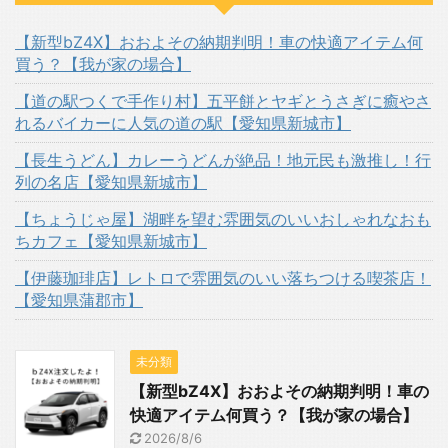
【新型bZ4X】おおよその納期判明！車の快適アイテム何
買う？【我が家の場合】
【道の駅つくで手作り村】五平餅とヤギとうさぎに癒やさ
れるバイカーに人気の道の駅【愛知県新城市】
【長生うどん】カレーうどんが絶品！地元民も激推し！行
列の名店【愛知県新城市】
【ちょうじゃ屋】湖畔を望む雰囲気のいいおしゃれなおも
ちカフェ【愛知県新城市】
【伊藤珈琲店】レトロで雰囲気のいい落ちつける喫茶店！
【愛知県蒲郡市】
未分類
【新型bZ4X】おおよその納期判明！車の
快適アイテム何買う？【我が家の場合】
2026/8/6