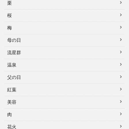
栗
桜
梅
母の日
流星群
温泉
父の日
紅葉
美容
肉
花火