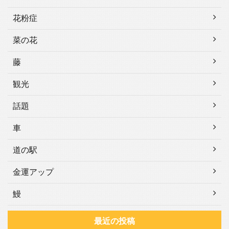
花粉症
菜の花
藤
観光
話題
車
道の駅
金運アップ
鰻
最近の投稿