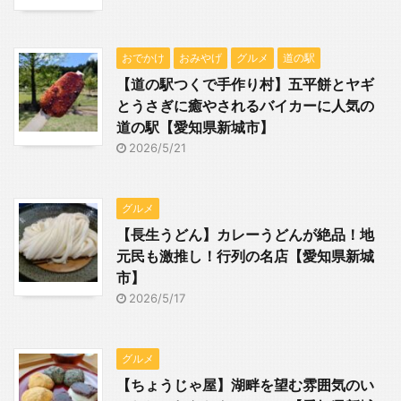
おでかけ
おみやげ
グルメ
道の駅
【道の駅つくで手作り村】五平餅とヤギ
とうさぎに癒やされるバイカーに人気の
道の駅【愛知県新城市】
2026/5/21
グルメ
【長生うどん】カレーうどんが絶品！地
元民も激推し！行列の名店【愛知県新城
市】
2026/5/17
グルメ
【ちょうじゃ屋】湖畔を望む雰囲気のい