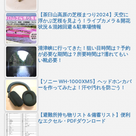
【茶臼山高原の芝桜まつり2024】天空に
浮かぶ芝桜を見よう！ライブカメラ＆開花
状況＆混雑回避＆駐車場情報
清津峡に行ってきた！狙い目時間は？予約
が必要な期間は？所要時間は?濡れてもい
い靴必要！
【ソニー WH-1000XM5】ヘッドホンカバ
ーを作ってみたよ！汗や汚れを防ごう！
【避難所持ち物リスト＆備蓄リスト】便利
なエクセル・PDFダウンロード