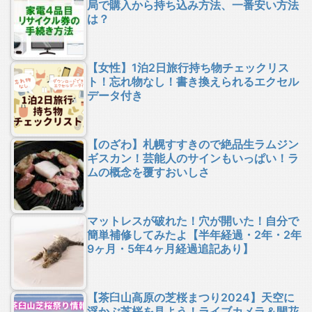
局で購入から持ち込み方法、一番安い方法
は？
【女性】1泊2日旅行持ち物チェックリス
ト！忘れ物なし！書き換えられるエクセル
データ付き
【のざわ】札幌すすきので絶品生ラムジン
ギスカン！芸能人のサインもいっぱい！ラ
ムの概念を覆すおいしさ
マットレスが破れた！穴が開いた！自分で
簡単補修してみたよ【半年経過・2年・2年
9ヶ月・5年4ヶ月経過追記あり】
【茶臼山高原の芝桜まつり2024】天空に
浮かぶ芝桜を見よう！ライブカメラ＆開花