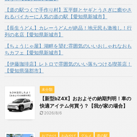
【道の駅つくで手作り村】五平餅とヤギとうさぎに癒やさ
れるバイカーに人気の道の駅【愛知県新城市】
【長生うどん】カレーうどんが絶品！地元民も激推し！行
列の名店【愛知県新城市】
【ちょうじゃ屋】湖畔を望む雰囲気のいいおしゃれなおも
ちカフェ【愛知県新城市】
【伊藤珈琲店】レトロで雰囲気のいい落ちつける喫茶店！
【愛知県蒲郡市】
未分類
【新型bZ4X】おおよその納期判明！車の
快適アイテム何買う？【我が家の場合】
2026/8/6
おでかけ
おみやげ
グルメ
道の駅