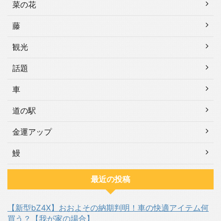
菜の花
藤
観光
話題
車
道の駅
金運アップ
鰻
最近の投稿
【新型bZ4X】おおよその納期判明！車の快適アイテム何
買う？【我が家の場合】