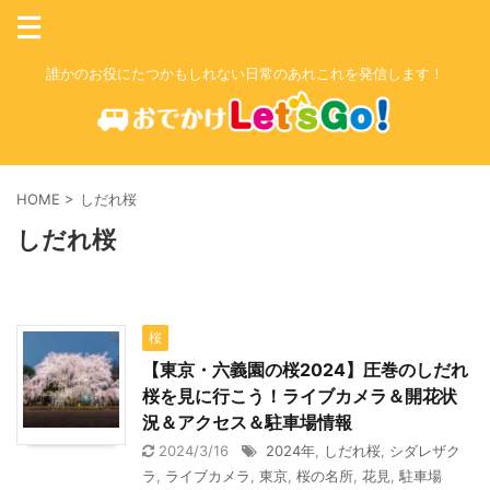
誰かのお役にたつかもしれない日常のあれこれを発信します！
HOME
>
しだれ桜
しだれ桜
桜
【東京・六義園の桜2024】圧巻のしだれ
桜を見に行こう！ライブカメラ＆開花状
況＆アクセス＆駐車場情報
2024/3/16
2024年
,
しだれ桜
,
シダレザク
ラ
,
ライブカメラ
,
東京
,
桜の名所
,
花見
,
駐車場