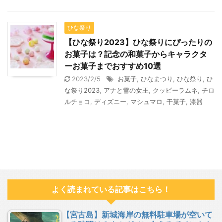
ひな祭り
【ひな祭り2023】ひな祭りにぴったりの
お菓子は？記念の和菓子からキャラクタ
ーお菓子までおすすめ10選
2023/2/5
お菓子
,
ひなまつり
,
ひな祭り
,
ひ
な祭り2023
,
アナと雪の女王
,
クッピーラムネ
,
チロ
ルチョコ
,
ディズニー
,
マシュマロ
,
干菓子
,
漆器
よく読まれている記事はこちら！
【宮古島】新城海岸の無料駐車場が空いて