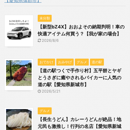
【愛知県蒲郡市】
未分類
【新型bZ4X】おおよその納期判明！車の
快適アイテム何買う？【我が家の場合】
2026/8/6
おでかけ
おみやげ
グルメ
道の駅
【道の駅つくで手作り村】五平餅とヤギ
とうさぎに癒やされるバイカーに人気の
道の駅【愛知県新城市】
2026/5/21
グルメ
【長生うどん】カレーうどんが絶品！地
元民も激推し！行列の名店【愛知県新城