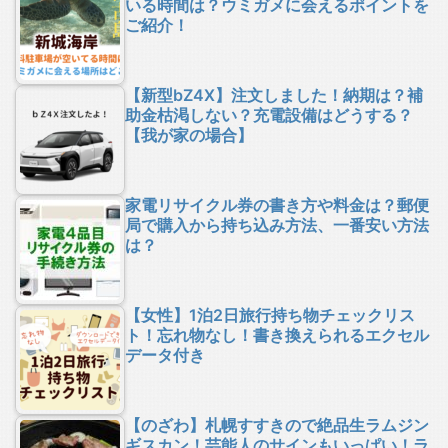
いる時間は？ウミガメに会えるポイントを
ご紹介！
【新型bZ4X】注文しました！納期は？補
助金枯渇しない？充電設備はどうする？
【我が家の場合】
家電リサイクル券の書き方や料金は？郵便
局で購入から持ち込み方法、一番安い方法
は？
【女性】1泊2日旅行持ち物チェックリス
ト！忘れ物なし！書き換えられるエクセル
データ付き
【のざわ】札幌すすきので絶品生ラムジン
ギスカン！芸能人のサインもいっぱい！ラ