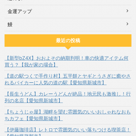
金運アップ
鰻
最近の投稿
【新型bZ4X】おおよその納期判明！車の快適アイテム何
買う？【我が家の場合】
【道の駅つくで手作り村】五平餅とヤギとうさぎに癒やさ
れるバイカーに人気の道の駅【愛知県新城市】
【長生うどん】カレーうどんが絶品！地元民も激推し！行
列の名店【愛知県新城市】
【ちょうじゃ屋】湖畔を望む雰囲気のいいおしゃれなおも
ちカフェ【愛知県新城市】
【伊藤珈琲店】レトロで雰囲気のいい落ちつける喫茶店！