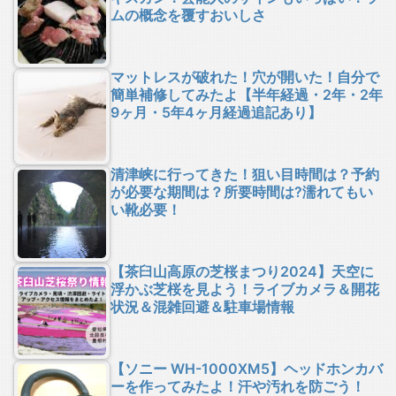
ムの概念を覆すおいしさ
マットレスが破れた！穴が開いた！自分で
簡単補修してみたよ【半年経過・2年・2年
9ヶ月・5年4ヶ月経過追記あり】
清津峡に行ってきた！狙い目時間は？予約
が必要な期間は？所要時間は?濡れてもい
い靴必要！
【茶臼山高原の芝桜まつり2024】天空に
浮かぶ芝桜を見よう！ライブカメラ＆開花
状況＆混雑回避＆駐車場情報
【ソニー WH-1000XM5】ヘッドホンカバ
ーを作ってみたよ！汗や汚れを防ごう！