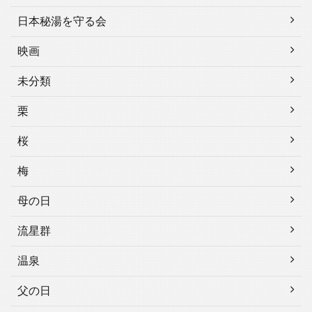
日本秘湯を守る会
映画
未分類
栗
桜
梅
母の日
流星群
温泉
父の日