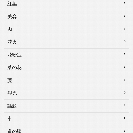
紅葉
美容
肉
花火
花粉症
菜の花
藤
観光
話題
車
道の駅