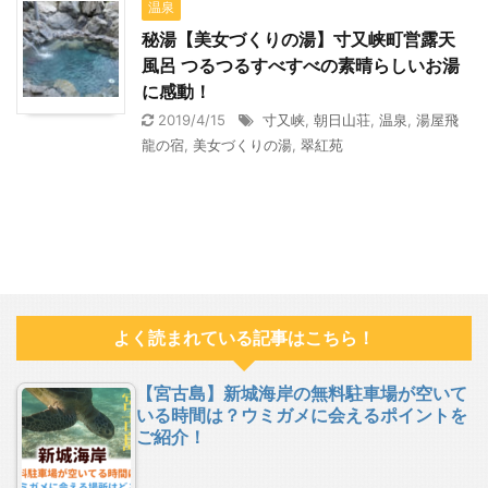
温泉
秘湯【美女づくりの湯】寸又峡町営露天
風呂 つるつるすべすべの素晴らしいお湯
に感動！
2019/4/15
寸又峡
,
朝日山荘
,
温泉
,
湯屋飛
龍の宿
,
美女づくりの湯
,
翠紅苑
よく読まれている記事はこちら！
【宮古島】新城海岸の無料駐車場が空いて
いる時間は？ウミガメに会えるポイントを
ご紹介！