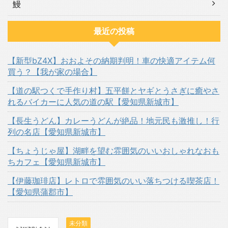
鰻
最近の投稿
【新型bZ4X】おおよその納期判明！車の快適アイテム何
買う？【我が家の場合】
【道の駅つくで手作り村】五平餅とヤギとうさぎに癒やさ
れるバイカーに人気の道の駅【愛知県新城市】
【長生うどん】カレーうどんが絶品！地元民も激推し！行
列の名店【愛知県新城市】
【ちょうじゃ屋】湖畔を望む雰囲気のいいおしゃれなおも
ちカフェ【愛知県新城市】
【伊藤珈琲店】レトロで雰囲気のいい落ちつける喫茶店！
【愛知県蒲郡市】
未分類