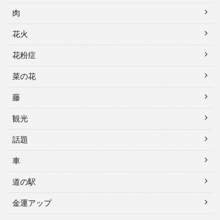
肉
花火
花粉症
菜の花
藤
観光
話題
車
道の駅
金運アップ