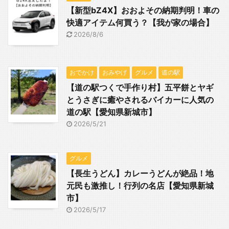
【新型bZ4X】おおよその納期判明！車の
快適アイテム何買う？【我が家の場合】
2026/8/6
おでかけ
おみやげ
グルメ
道の駅
【道の駅つくで手作り村】五平餅とヤギ
とうさぎに癒やされるバイカーに人気の
道の駅【愛知県新城市】
2026/5/21
グルメ
【長生うどん】カレーうどんが絶品！地
元民も激推し！行列の名店【愛知県新城
市】
2026/5/17