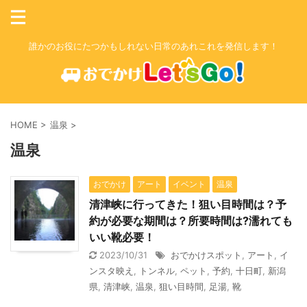
誰かのお役にたつかもしれない日常のあれこれを発信します！
HOME
>
温泉
>
温泉
おでかけ
アート
イベント
温泉
清津峡に行ってきた！狙い目時間は？予
約が必要な期間は？所要時間は?濡れても
いい靴必要！
2023/10/31
おでかけスポット
,
アート
,
イ
ンスタ映え
,
トンネル
,
ペット
,
予約
,
十日町
,
新潟
県
,
清津峡
,
温泉
,
狙い目時間
,
足湯
,
靴