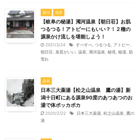
宿泊
温泉
【岐阜の秘湯】濁河温泉【朝日荘】お肌
つるつる！アトピーにもいい？！２種の
源泉かけ流しを堪能しよう！
2021/3/24
すべすべ
,
つるつる
,
アトピー
,
朝日荘
,
泉質がいい
,
温泉
,
濁河温泉
,
秘境
,
秘湯
,
肌
荒れ
温泉
日本三大薬湯【松之山温泉 鷹の湯】新
潟十日町にある源泉90度のあつあつのお
湯で体ポッカポカ
2020/2/22
日本三大薬湯
,
松之山温泉
,
鷹の
湯