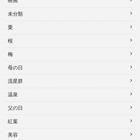
映画
未分類
栗
桜
梅
母の日
流星群
温泉
父の日
紅葉
美容