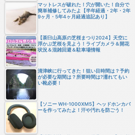
マットレスが破れた！穴が開いた！自分で
簡単補修してみたよ【半年経過・2年・2年
9ヶ月・5年4ヶ月経過追記あり】
【茶臼山高原の芝桜まつり2024】天空に
浮かぶ芝桜を見よう！ライブカメラ＆開花
状況＆混雑回避＆駐車場情報
清津峡に行ってきた！狙い目時間は？予約
が必要な期間は？所要時間は?濡れてもい
い靴必要！
【ソニー WH-1000XM5】ヘッドホンカバ
ーを作ってみたよ！汗や汚れを防ごう！