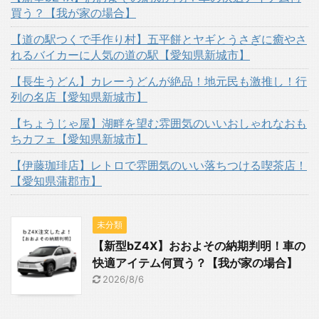
買う？【我が家の場合】
【道の駅つくで手作り村】五平餅とヤギとうさぎに癒やさ
れるバイカーに人気の道の駅【愛知県新城市】
【長生うどん】カレーうどんが絶品！地元民も激推し！行
列の名店【愛知県新城市】
【ちょうじゃ屋】湖畔を望む雰囲気のいいおしゃれなおも
ちカフェ【愛知県新城市】
【伊藤珈琲店】レトロで雰囲気のいい落ちつける喫茶店！
【愛知県蒲郡市】
未分類
【新型bZ4X】おおよその納期判明！車の
快適アイテム何買う？【我が家の場合】
2026/8/6