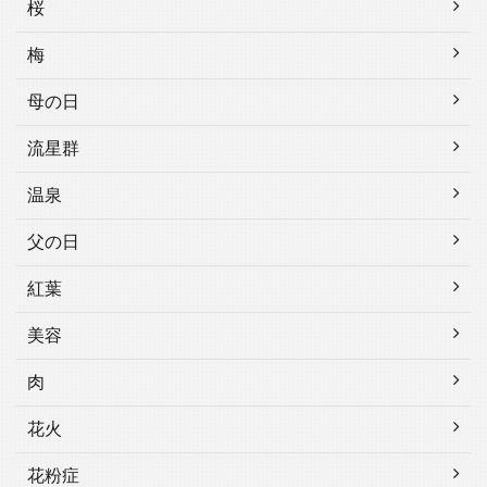
桜
梅
母の日
流星群
温泉
父の日
紅葉
美容
肉
花火
花粉症