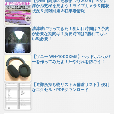
【茶臼山高原の芝桜まつり2024】天空に
浮かぶ芝桜を見よう！ライブカメラ＆開花
状況＆混雑回避＆駐車場情報
清津峡に行ってきた！狙い目時間は？予約
が必要な期間は？所要時間は?濡れてもい
い靴必要！
【ソニー WH-1000XM5】ヘッドホンカバ
ーを作ってみたよ！汗や汚れを防ごう！
【避難所持ち物リスト＆備蓄リスト】便利
なエクセル・PDFダウンロード