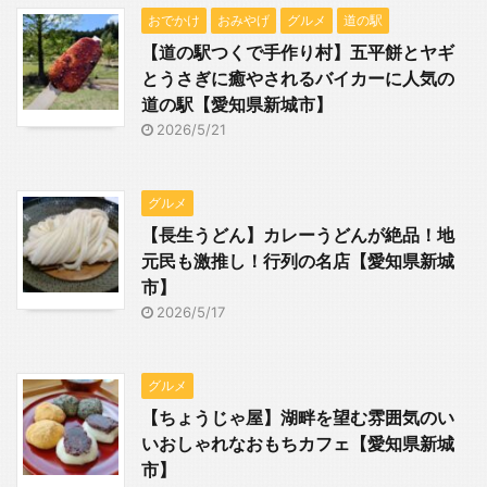
おでかけ
おみやげ
グルメ
道の駅
【道の駅つくで手作り村】五平餅とヤギ
とうさぎに癒やされるバイカーに人気の
道の駅【愛知県新城市】
2026/5/21
グルメ
【長生うどん】カレーうどんが絶品！地
元民も激推し！行列の名店【愛知県新城
市】
2026/5/17
グルメ
【ちょうじゃ屋】湖畔を望む雰囲気のい
いおしゃれなおもちカフェ【愛知県新城
市】