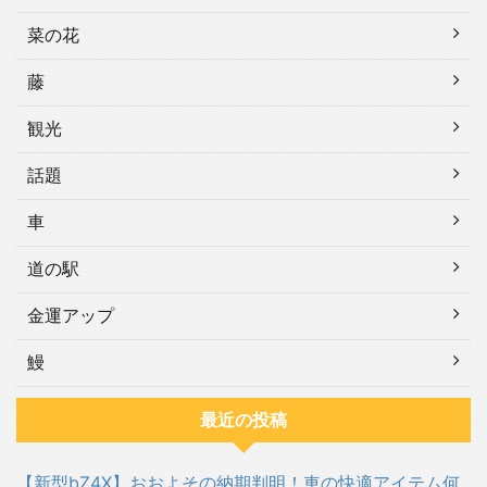
菜の花
藤
観光
話題
車
道の駅
金運アップ
鰻
最近の投稿
【新型bZ4X】おおよその納期判明！車の快適アイテム何